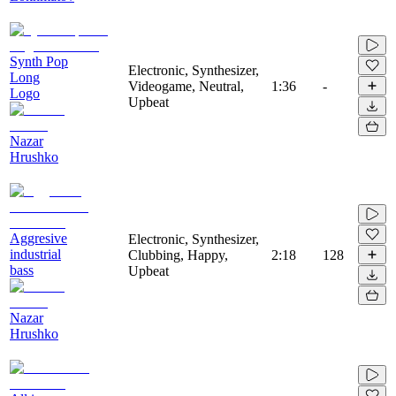
Synth Pop
Electronic, Synthesizer,
Long
Videogame, Neutral,
1:36
-
Logo
Upbeat
Nazar
Hrushko
Aggresive
Electronic, Synthesizer,
industrial
Clubbing, Happy,
2:18
128
bass
Upbeat
Nazar
Hrushko