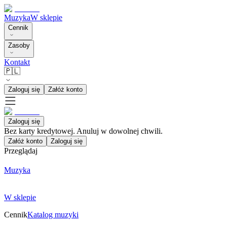
Muzyka
W sklepie
Cennik
Zasoby
Kontakt
🇵🇱
Zaloguj się
Załóż konto
Zaloguj się
Bez karty kredytowej. Anuluj w dowolnej chwili.
Załóż konto
Zaloguj się
Przeglądaj
Muzyka
W sklepie
Cennik
Katalog muzyki