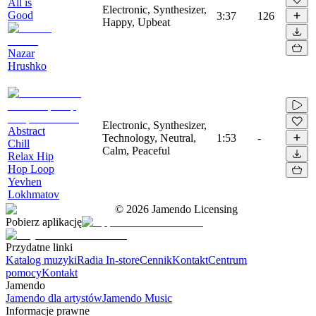
All is
Electronic, Synthesizer,
Good
3:37
126
Happy, Upbeat
Nazar
Hrushko
Electronic, Synthesizer,
Abstract
Technology, Neutral,
1:53
-
Chill
Calm, Peaceful
Relax Hip
Hop Loop
Yevhen
Lokhmatov
©
2026
Jamendo Licensing
Pobierz aplikację
Przydatne linki
Katalog muzyki
Radia In-store
Cennik
Kontakt
Centrum
pomocy
Kontakt
Jamendo
Jamendo dla artystów
Jamendo Music
Informacje prawne