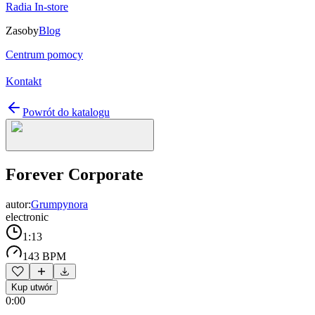
Radia In-store
Zasoby
Blog
Centrum pomocy
Kontakt
Powrót do katalogu
Forever Corporate
autor:
Grumpynora
electronic
1:13
143 BPM
Kup utwór
0:00