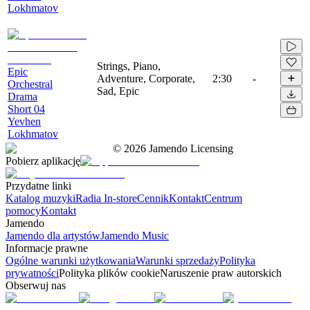
Lokhmatov
Strings, Piano,
Epic
Adventure, Corporate,
2:30
-
Orchestral
Sad, Epic
Drama
Short 04
Yevhen
Lokhmatov
©
2026
Jamendo Licensing
Pobierz aplikację
Przydatne linki
Katalog muzyki
Radia In-store
Cennik
Kontakt
Centrum
pomocy
Kontakt
Jamendo
Jamendo dla artystów
Jamendo Music
Informacje prawne
Ogólne warunki użytkowania
Warunki sprzedaży
Polityka
prywatności
Polityka plików cookie
Naruszenie praw autorskich
Obserwuj nas