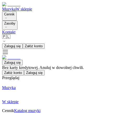
Muzyka
W sklepie
Cennik
Zasoby
Kontakt
🇵🇱
Zaloguj się
Załóż konto
Zaloguj się
Bez karty kredytowej. Anuluj w dowolnej chwili.
Załóż konto
Zaloguj się
Przeglądaj
Muzyka
W sklepie
Cennik
Katalog muzyki