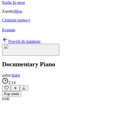
Radia In-store
Zasoby
Blog
Centrum pomocy
Kontakt
Powrót do katalogu
Documentary Piano
autor:
Irakli
2:14
Kup utwór
0:00