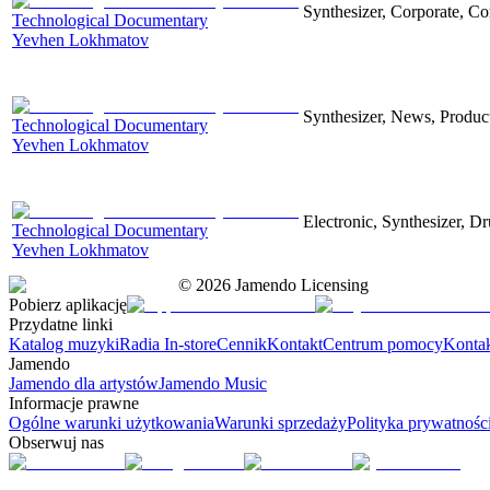
Synthesizer, Corporate, Co
Technological Documentary
Yevhen Lokhmatov
Synthesizer, News, Producti
Technological Documentary
Yevhen Lokhmatov
Electronic, Synthesizer, D
Technological Documentary
Yevhen Lokhmatov
©
2026
Jamendo Licensing
Pobierz aplikację
Przydatne linki
Katalog muzyki
Radia In-store
Cennik
Kontakt
Centrum pomocy
Konta
Jamendo
Jamendo dla artystów
Jamendo Music
Informacje prawne
Ogólne warunki użytkowania
Warunki sprzedaży
Polityka prywatnośc
Obserwuj nas