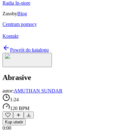
Radia In-store
Zasoby
Blog
Centrum pomocy
Kontakt
Powrót do katalogu
Abrasive
autor:
AMUTHAN SUNDAR
1:24
120 BPM
Kup utwór
0:00