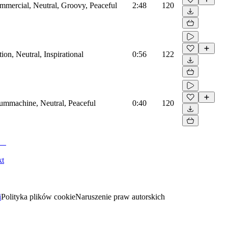
mmercial, Neutral, Groovy, Peaceful
2:48
120
on, Neutral, Inspirational
0:56
122
rummachine, Neutral, Peaceful
0:40
120
kt
i
Polityka plików cookie
Naruszenie praw autorskich