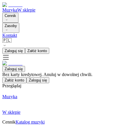
Muzyka
W sklepie
Cennik
Zasoby
Kontakt
🇵🇱
Zaloguj się
Załóż konto
Zaloguj się
Bez karty kredytowej. Anuluj w dowolnej chwili.
Załóż konto
Zaloguj się
Przeglądaj
Muzyka
W sklepie
Cennik
Katalog muzyki