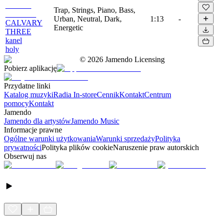
Trap, Strings, Piano, Bass,
Urban, Neutral, Dark,
1:13
-
CALVARY
Energetic
THREE
kanel
holy
©
2026
Jamendo Licensing
Pobierz aplikację
Przydatne linki
Katalog muzyki
Radia In-store
Cennik
Kontakt
Centrum
pomocy
Kontakt
Jamendo
Jamendo dla artystów
Jamendo Music
Informacje prawne
Ogólne warunki użytkowania
Warunki sprzedaży
Polityka
prywatności
Polityka plików cookie
Naruszenie praw autorskich
Obserwuj nas