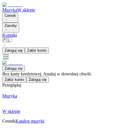
Muzyka
W sklepie
Cennik
Zasoby
Kontakt
🇵🇱
Zaloguj się
Załóż konto
Zaloguj się
Bez karty kredytowej. Anuluj w dowolnej chwili.
Załóż konto
Zaloguj się
Przeglądaj
Muzyka
W sklepie
Cennik
Katalog muzyki