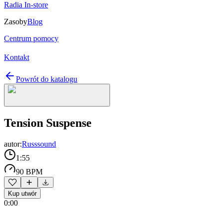
Radia In-store
Zasoby
Blog
Centrum pomocy
Kontakt
Powrót do katalogu
Tension Suspense
autor:
Russsound
1:55
90 BPM
Kup utwór
0:00