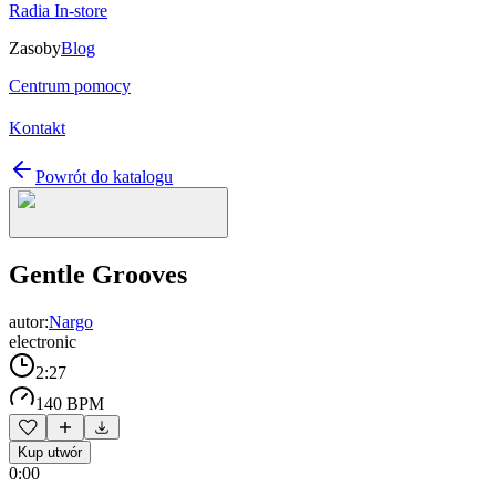
Radia In-store
Zasoby
Blog
Centrum pomocy
Kontakt
Powrót do katalogu
Gentle Grooves
autor:
Nargo
electronic
2:27
140 BPM
Kup utwór
0:00