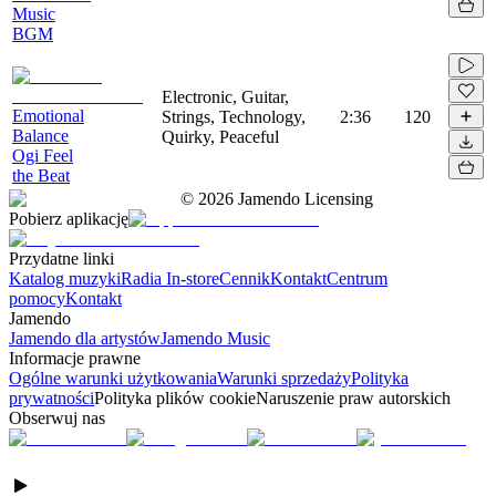
Music
BGM
Electronic, Guitar,
Emotional
Strings, Technology,
2:36
120
Balance
Quirky, Peaceful
Ogi Feel
the Beat
©
2026
Jamendo Licensing
Pobierz aplikację
Przydatne linki
Katalog muzyki
Radia In-store
Cennik
Kontakt
Centrum
pomocy
Kontakt
Jamendo
Jamendo dla artystów
Jamendo Music
Informacje prawne
Ogólne warunki użytkowania
Warunki sprzedaży
Polityka
prywatności
Polityka plików cookie
Naruszenie praw autorskich
Obserwuj nas