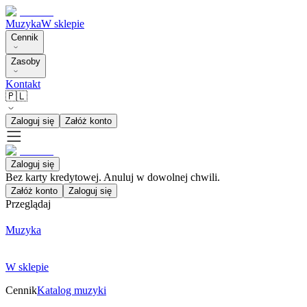
Muzyka
W sklepie
Cennik
Zasoby
Kontakt
🇵🇱
Zaloguj się
Załóż konto
Zaloguj się
Bez karty kredytowej. Anuluj w dowolnej chwili.
Załóż konto
Zaloguj się
Przeglądaj
Muzyka
W sklepie
Cennik
Katalog muzyki