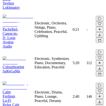
Yevhen
Lokhmatov
Electronic, Orchestra,
Strings, Piano,
Pachelbel-
0:21
-
Celebration, Peaceful,
Canon-in-
Uplifting
D_Loop
Avalon
Audio
Electronic, Synthesizer,
Piano, Documentary,
5:20
112
Colourhearing
Education, Peaceful
SaReGaMa
Calm
Electronic, Drums,
Feelings
Piano, Lounge,
2:40
146
Lo-Fi
Peaceful, Dreamy
Relax Cafe