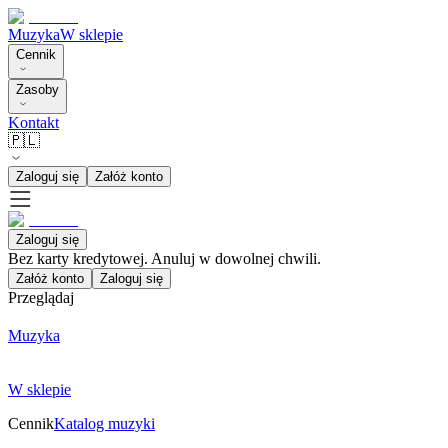
Muzyka
W sklepie
Cennik
Zasoby
Kontakt
🇵🇱
Zaloguj się
Załóż konto
Zaloguj się
Bez karty kredytowej. Anuluj w dowolnej chwili.
Załóż konto
Zaloguj się
Przeglądaj
Muzyka
W sklepie
Cennik
Katalog muzyki