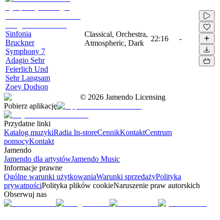
Sinfonia
Classical, Orchestra,
22:16
-
Bruckner
Atmospheric, Dark
Symphony 7
Adagio Sehr
Feierlich Und
Sehr Langsam
Zoey Dodson
©
2026
Jamendo Licensing
Pobierz aplikację
Przydatne linki
Katalog muzyki
Radia In-store
Cennik
Kontakt
Centrum
pomocy
Kontakt
Jamendo
Jamendo dla artystów
Jamendo Music
Informacje prawne
Ogólne warunki użytkowania
Warunki sprzedaży
Polityka
prywatności
Polityka plików cookie
Naruszenie praw autorskich
Obserwuj nas