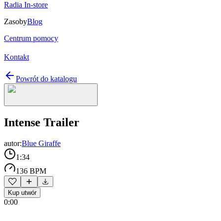
Radia In-store
Zasoby
Blog
Centrum pomocy
Kontakt
Powrót do katalogu
Intense Trailer
autor:
Blue Giraffe
1:34
136 BPM
Kup utwór
0:00