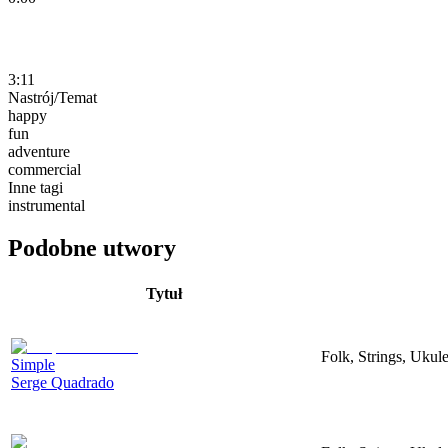
3:11
Nastrój/Temat
happy
fun
adventure
commercial
Inne tagi
instrumental
Podobne utwory
Tytuł
Folk, Strings, Uku
Simple
Serge Quadrado