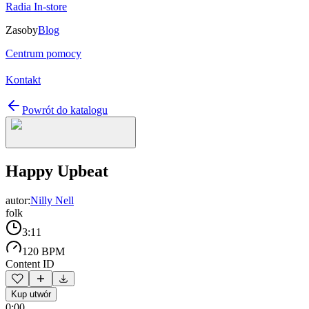
Radia In-store
Zasoby
Blog
Centrum pomocy
Kontakt
Powrót do katalogu
Happy Upbeat
autor:
Nilly Nell
folk
3:11
120 BPM
Content ID
Kup utwór
0:00