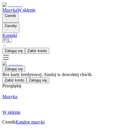
Muzyka
W sklepie
Cennik
Zasoby
Kontakt
🇵🇱
Zaloguj się
Załóż konto
Zaloguj się
Bez karty kredytowej. Anuluj w dowolnej chwili.
Załóż konto
Zaloguj się
Przeglądaj
Muzyka
W sklepie
Cennik
Katalog muzyki