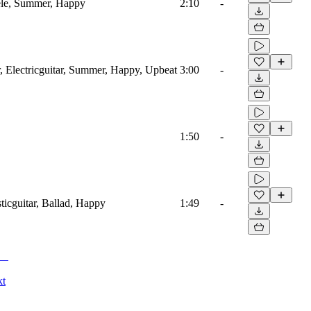
lele, Summer, Happy
2:10
-
r, Electricguitar, Summer, Happy, Upbeat
3:00
-
1:50
-
ticguitar, Ballad, Happy
1:49
-
kt