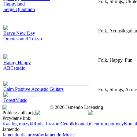
Folk, Strings, Uku
Happyland
Serge Quadrado
Folk, Acousticguita
Brave New Day
Omotesound Tokyo
Folk, Happy, Fun
Happy Happy
ABCstudio
Calm Positive Acoustic Guitars
Folk, Strings, Acous
ForestMusic
©
2026
Jamendo Licensing
Pobierz aplikację
Przydatne linki
Katalog muzyki
Radia In-store
Cennik
Kontakt
Centrum pomocy
Konta
Jamendo
Jamendo dla artystów
Jamendo Music