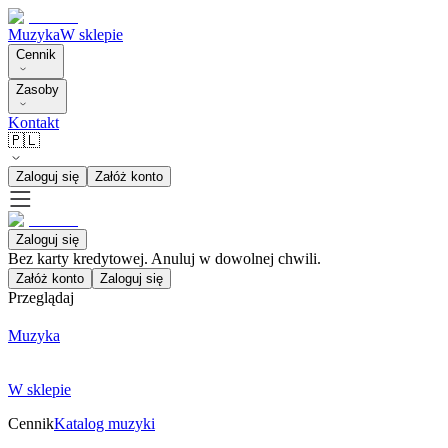
Muzyka
W sklepie
Cennik
Zasoby
Kontakt
🇵🇱
Zaloguj się
Załóż konto
Zaloguj się
Bez karty kredytowej. Anuluj w dowolnej chwili.
Załóż konto
Zaloguj się
Przeglądaj
Muzyka
W sklepie
Cennik
Katalog muzyki