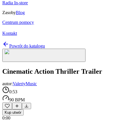
Radia In-store
Zasoby
Blog
Centrum pomocy
Kontakt
Powrót do katalogu
Cinematic Action Thriller Trailer
autor:
ValeriyMusic
0:53
90 BPM
Kup utwór
0:00