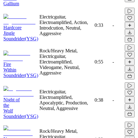
Gallium
Electricguitar,
Electroamplified, Action,
0:33
-
Hardcore
Introdcution, Neutral,
Jingle
Aggressive
Soundrider(YSG)
Rock/Heavy Metal,
Electricguitar,
Electroamplified,
0:55
-
Fire
Videogame, Neutral,
Within
Aggressive
Soundrider(YSG)
Electricguitar,
Electroamplified,
Night of
0:38
-
Apocalyptic, Production,
the
Neutral, Aggressive
Wolf
Soundrider(YSG)
Rock/Heavy Metal,
Electricguitar,