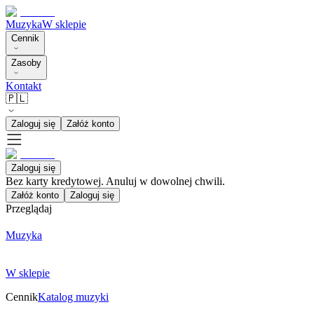
Muzyka
W sklepie
Cennik
Zasoby
Kontakt
🇵🇱
Zaloguj się
Załóż konto
Zaloguj się
Bez karty kredytowej. Anuluj w dowolnej chwili.
Załóż konto
Zaloguj się
Przeglądaj
Muzyka
W sklepie
Cennik
Katalog muzyki