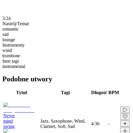
3:24
Nastrój/Temat
romantic
sad
lounge
Instrumenty
wind
trombone
Inne tagi
instrumental
Podobne utwory
Tytuł
Tagi
Długość
BPM
Never
mind
Jazz, Saxophone, Wind,
4:36
-
swing
Clarinet, Soft, Sad