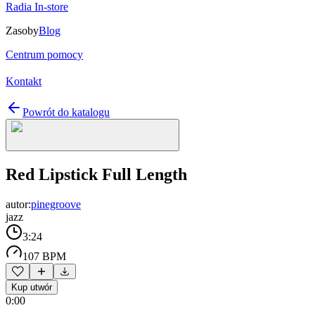
Radia In-store
Zasoby
Blog
Centrum pomocy
Kontakt
Powrót do katalogu
Red Lipstick Full Length
autor:
pinegroove
jazz
3:24
107 BPM
Kup utwór
0:00