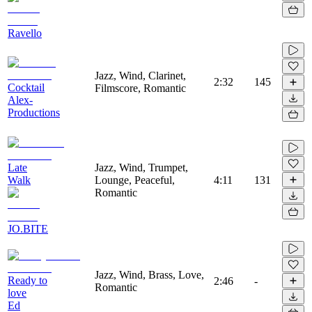
Ravello
Jazz, Wind, Clarinet,
2:32
145
Cocktail
Filmscore, Romantic
Alex-
Productions
Late
Jazz, Wind, Trumpet,
Walk
Lounge, Peaceful,
4:11
131
Romantic
JO.BITE
Jazz, Wind, Brass, Love,
Ready to
2:46
-
Romantic
love
Ed