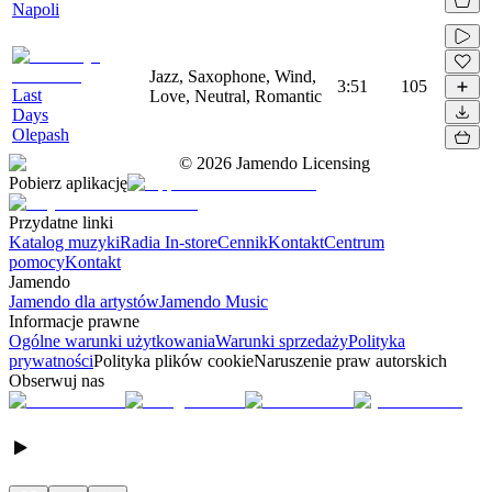
Napoli
Jazz, Saxophone, Wind,
3:51
105
Last
Love, Neutral, Romantic
Days
Olepash
©
2026
Jamendo Licensing
Pobierz aplikację
Przydatne linki
Katalog muzyki
Radia In-store
Cennik
Kontakt
Centrum
pomocy
Kontakt
Jamendo
Jamendo dla artystów
Jamendo Music
Informacje prawne
Ogólne warunki użytkowania
Warunki sprzedaży
Polityka
prywatności
Polityka plików cookie
Naruszenie praw autorskich
Obserwuj nas