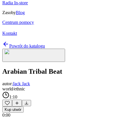
Radia In-store
Zasoby
Blog
Centrum pomocy
Kontakt
Powrót do katalogu
Arabian Tribal Beat
autor:
Jack Jack
world/ethnic
1:10
Kup utwór
0:00