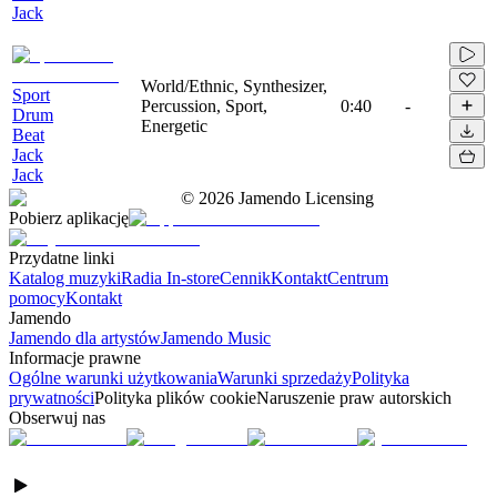
Jack
World/Ethnic, Synthesizer,
Sport
Percussion, Sport,
0:40
-
Drum
Energetic
Beat
Jack
Jack
©
2026
Jamendo Licensing
Pobierz aplikację
Przydatne linki
Katalog muzyki
Radia In-store
Cennik
Kontakt
Centrum
pomocy
Kontakt
Jamendo
Jamendo dla artystów
Jamendo Music
Informacje prawne
Ogólne warunki użytkowania
Warunki sprzedaży
Polityka
prywatności
Polityka plików cookie
Naruszenie praw autorskich
Obserwuj nas