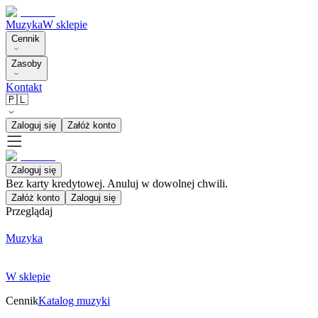
Muzyka
W sklepie
Cennik
Zasoby
Kontakt
🇵🇱
Zaloguj się
Załóż konto
Zaloguj się
Bez karty kredytowej. Anuluj w dowolnej chwili.
Załóż konto
Zaloguj się
Przeglądaj
Muzyka
W sklepie
Cennik
Katalog muzyki