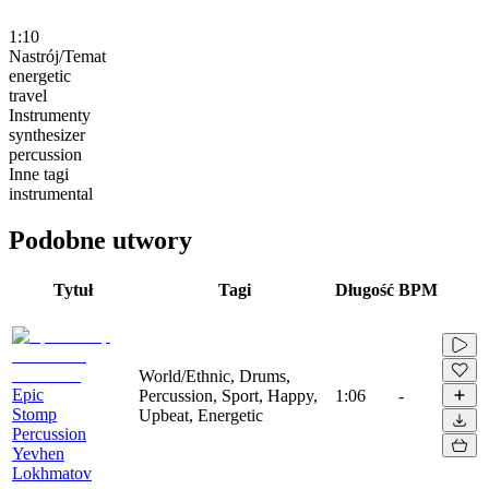
1:10
Nastrój/Temat
energetic
travel
Instrumenty
synthesizer
percussion
Inne tagi
instrumental
Podobne utwory
Tytuł
Tagi
Długość
BPM
World/Ethnic, Drums,
Epic
Percussion, Sport, Happy,
1:06
-
Stomp
Upbeat, Energetic
Percussion
Yevhen
Lokhmatov