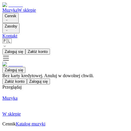
Muzyka
W sklepie
Cennik
Zasoby
Kontakt
🇵🇱
Zaloguj się
Załóż konto
Zaloguj się
Bez karty kredytowej. Anuluj w dowolnej chwili.
Załóż konto
Zaloguj się
Przeglądaj
Muzyka
W sklepie
Cennik
Katalog muzyki