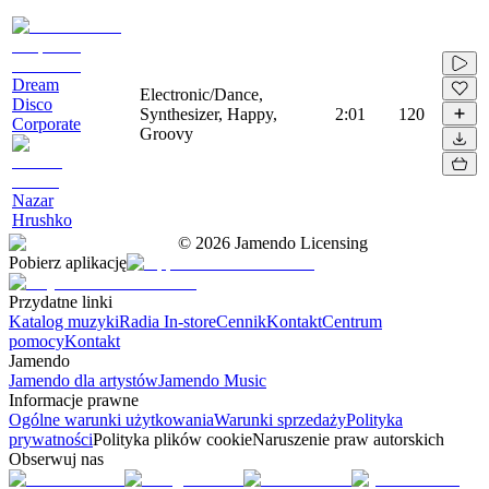
Dream
Electronic/Dance,
Disco
Synthesizer, Happy,
2:01
120
Corporate
Groovy
Nazar
Hrushko
©
2026
Jamendo Licensing
Pobierz aplikację
Przydatne linki
Katalog muzyki
Radia In-store
Cennik
Kontakt
Centrum
pomocy
Kontakt
Jamendo
Jamendo dla artystów
Jamendo Music
Informacje prawne
Ogólne warunki użytkowania
Warunki sprzedaży
Polityka
prywatności
Polityka plików cookie
Naruszenie praw autorskich
Obserwuj nas