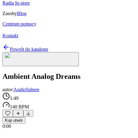
Radia In-store
Zasoby
Blog
Centrum pomocy
Kontakt
Powrót do katalogu
Ambient Analog Dreams
autor:
AudioSphere
1:49
140 BPM
Kup utwór
0:00