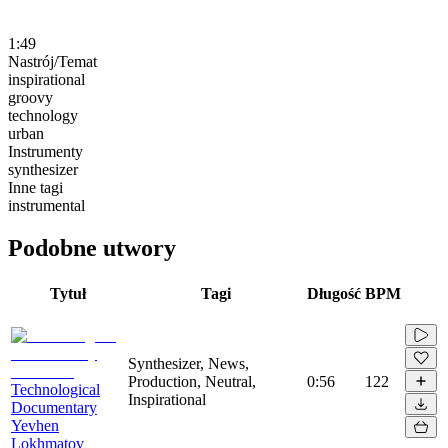
1:49
Nastrój/Temat
inspirational
groovy
technology
urban
Instrumenty
synthesizer
Inne tagi
instrumental
Podobne utwory
Tytuł
Tagi
Długość
BPM
Synthesizer, News,
Production, Neutral,
0:56
122
Technological
Inspirational
Documentary
Yevhen
Lokhmatov