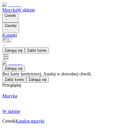
Muzyka
W sklepie
Cennik
Zasoby
Kontakt
🇵🇱
Zaloguj się
Załóż konto
Zaloguj się
Bez karty kredytowej. Anuluj w dowolnej chwili.
Załóż konto
Zaloguj się
Przeglądaj
Muzyka
W sklepie
Cennik
Katalog muzyki