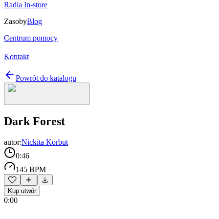
Radia In-store
Zasoby
Blog
Centrum pomocy
Kontakt
Powrót do katalogu
Dark Forest
autor:
Nickita Korbut
0:46
145 BPM
Kup utwór
0:00