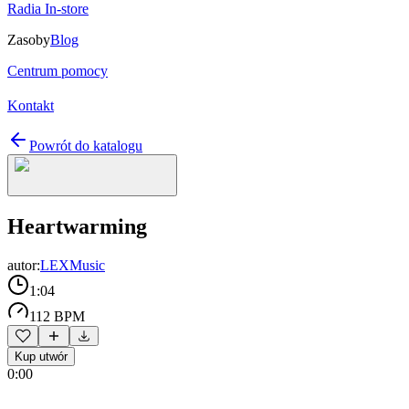
Radia In-store
Zasoby
Blog
Centrum pomocy
Kontakt
Powrót do katalogu
Heartwarming
autor:
LEXMusic
1:04
112 BPM
Kup utwór
0:00