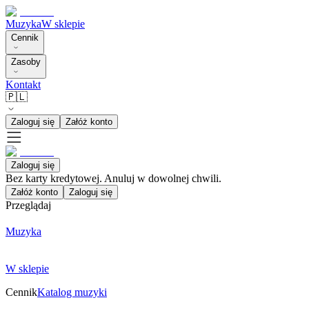
Muzyka
W sklepie
Cennik
Zasoby
Kontakt
🇵🇱
Zaloguj się
Załóż konto
Zaloguj się
Bez karty kredytowej. Anuluj w dowolnej chwili.
Załóż konto
Zaloguj się
Przeglądaj
Muzyka
W sklepie
Cennik
Katalog muzyki