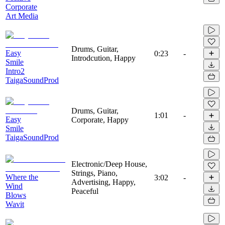
Corporate
Art Media
Drums, Guitar,
Easy
0:23
-
Introdcution, Happy
Smile
Intro2
TaigaSoundProd
Drums, Guitar,
1:01
-
Easy
Corporate, Happy
Smile
TaigaSoundProd
Electronic/Deep House,
Strings, Piano,
Where the
3:02
-
Advertising, Happy,
Wind
Peaceful
Blows
Wavit