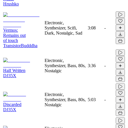
Hrushko
Electronic,
Synthesizer, Scifi,
3:08
-
Vermos:
Dark, Nostalgic, Sad
Remains out
of touch
TransistorBudddha
Electronic,
Synthesizer, Bass, 80s,
3:36
-
Half Written
Nostalgic
DJ35X
Electronic,
Synthesizer, Bass, 80s,
5:03
-
Discarded
Nostalgic
DJ35X