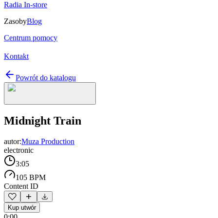
Radia In-store
Zasoby
Blog
Centrum pomocy
Kontakt
Powrót do katalogu
Midnight Train
autor:
Muza Production
electronic
3:05
105 BPM
Content ID
Kup utwór
0:00