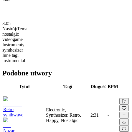
3:05
Nastrój/Temat
nostalgic
videogame
Instrumenty
synthesizer
Inne tagi
instrumental
Podobne utwory
Tytuł
Tagi
Długość
BPM
Retro
Electronic,
synthwave
Synthesizer, Retro,
2:31
-
Happy, Nostalgic
Nazar