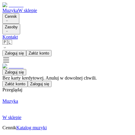
Muzyka
W sklepie
Cennik
Zasoby
Kontakt
🇵🇱
Zaloguj się
Załóż konto
Zaloguj się
Bez karty kredytowej. Anuluj w dowolnej chwili.
Załóż konto
Zaloguj się
Przeglądaj
Muzyka
W sklepie
Cennik
Katalog muzyki