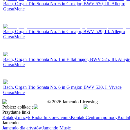
Bach, Organ Trio Sonata No. 6 in G major, BWV 530, III. Allegro
GarsuMene
Bach, Organ Trio Sonata No. 5 in C major, BWV 529, III. Allegro
GarsuMene
Bach, Organ Trio Sonata No. 1 in E flat major, BWV 525, III. Allegr
GarsuMene
Bach, Organ Trio Sonata No. 6 in G major, BWV 530, I. Vivace
GarsuMene
©
2026
Jamendo Licensing
Pobierz aplikację
Przydatne linki
Katalog muzyki
Radia In-store
Cennik
Kontakt
Centrum pomocy
Konta
Jamendo
Jamendo dla artystów
Jamendo Music