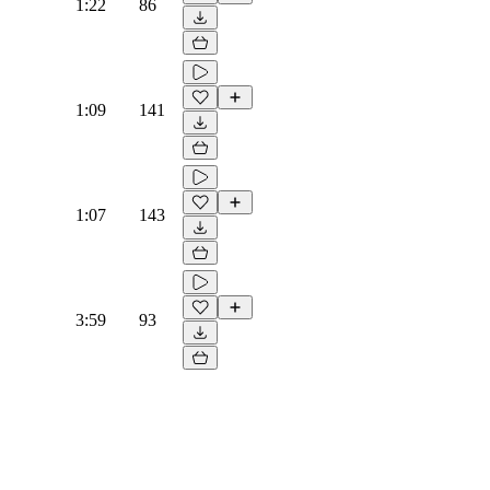
1:22
86
1:09
141
1:07
143
3:59
93