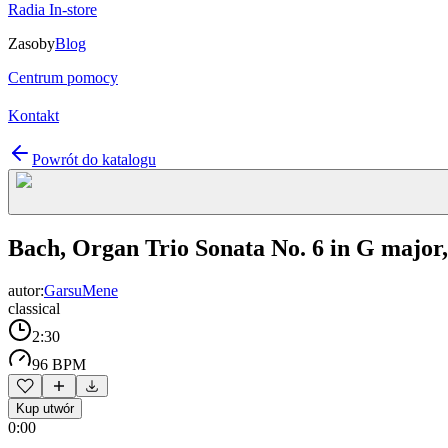
Radia In-store
Zasoby
Blog
Centrum pomocy
Kontakt
Powrót do katalogu
Bach, Organ Trio Sonata No. 6 in G major
autor:
GarsuMene
classical
2:30
96 BPM
Kup utwór
0:00