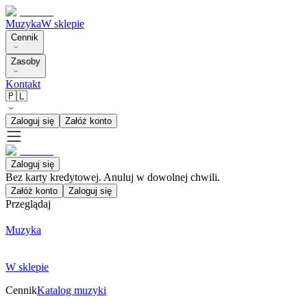
Muzyka
W sklepie
Cennik
Zasoby
Kontakt
🇵🇱
Zaloguj się
Załóż konto
Zaloguj się
Bez karty kredytowej. Anuluj w dowolnej chwili.
Załóż konto
Zaloguj się
Przeglądaj
Muzyka
W sklepie
Cennik
Katalog muzyki