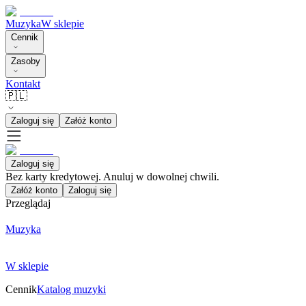
Muzyka
W sklepie
Cennik
Zasoby
Kontakt
🇵🇱
Zaloguj się
Załóż konto
Zaloguj się
Bez karty kredytowej. Anuluj w dowolnej chwili.
Załóż konto
Zaloguj się
Przeglądaj
Muzyka
W sklepie
Cennik
Katalog muzyki