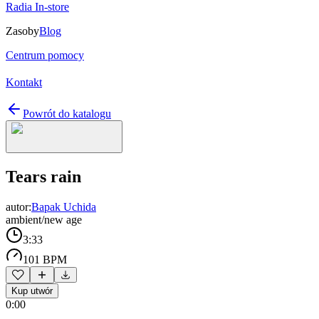
Radia In-store
Zasoby
Blog
Centrum pomocy
Kontakt
Powrót do katalogu
Tears rain
autor:
Bapak Uchida
ambient/new age
3:33
101 BPM
Kup utwór
0:00