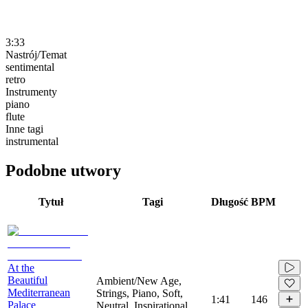
3:33
Nastrój/Temat
sentimental
retro
Instrumenty
piano
flute
Inne tagi
instrumental
Podobne utwory
Tytuł
Tagi
Długość
BPM
At the
Beautiful
Ambient/New Age,
Mediterranean
Strings, Piano, Soft,
1:41
146
Palace
Neutral, Inspirational,