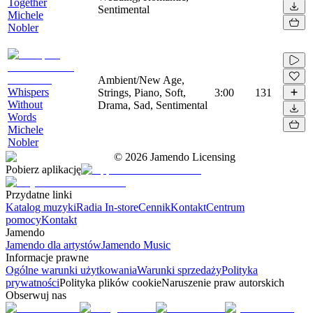
Together
Sentimental
Michele
Nobler
Ambient/New Age,
Whispers
Strings, Piano, Soft,
3:00
131
Without
Drama, Sad, Sentimental
Words
Michele
Nobler
©
2026
Jamendo Licensing
Pobierz aplikację
Przydatne linki
Katalog muzyki
Radia In-store
Cennik
Kontakt
Centrum
pomocy
Kontakt
Jamendo
Jamendo dla artystów
Jamendo Music
Informacje prawne
Ogólne warunki użytkowania
Warunki sprzedaży
Polityka
prywatności
Polityka plików cookie
Naruszenie praw autorskich
Obserwuj nas