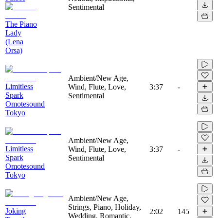
Sentimental
The Piano
Lady
(Lena
Orsa)
Ambient/New Age,
Limitless
Wind, Flute, Love,
3:37
-
Spark
Sentimental
Omotesound
Tokyo
Ambient/New Age,
Limitless
Wind, Flute, Love,
3:37
-
Spark
Sentimental
Omotesound
Tokyo
Ambient/New Age,
Strings, Piano, Holiday,
Joking
2:02
145
Wedding, Romantic,