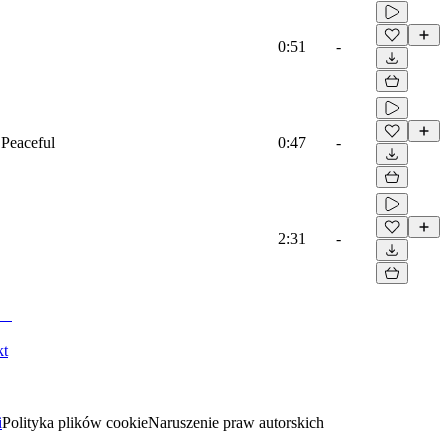
0:51
-
 Peaceful
0:47
-
2:31
-
kt
i
Polityka plików cookie
Naruszenie praw autorskich