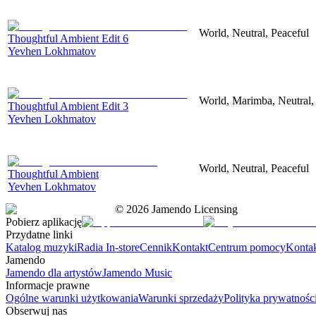
World, Neutral, Peaceful
Thoughtful Ambient Edit 6
Yevhen Lokhmatov
World, Marimba, Neutral,
Thoughtful Ambient Edit 3
Yevhen Lokhmatov
World, Neutral, Peaceful
Thoughtful Ambient
Yevhen Lokhmatov
©
2026
Jamendo Licensing
Pobierz aplikację
Przydatne linki
Katalog muzyki
Radia In-store
Cennik
Kontakt
Centrum pomocy
Konta
Jamendo
Jamendo dla artystów
Jamendo Music
Informacje prawne
Ogólne warunki użytkowania
Warunki sprzedaży
Polityka prywatnośc
Obserwuj nas