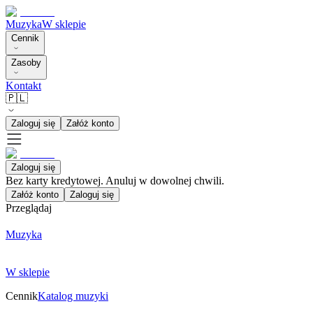
Muzyka
W sklepie
Cennik
Zasoby
Kontakt
🇵🇱
Zaloguj się
Załóż konto
Zaloguj się
Bez karty kredytowej. Anuluj w dowolnej chwili.
Załóż konto
Zaloguj się
Przeglądaj
Muzyka
W sklepie
Cennik
Katalog muzyki