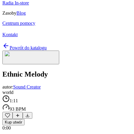
Radia In-store
Zasoby
Blog
Centrum pomocy
Kontakt
Powrót do katalogu
Ethnic Melody
autor:
Sound Creator
world
1:11
93 BPM
Kup utwór
0:00