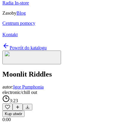
Radia In-store
Zasoby
Blog
Centrum pomocy
Kontakt
Powrót do katalogu
Moonlit Riddles
autor:
Igor Pumphonia
electronic/chill out
3:23
Kup utwór
0:00