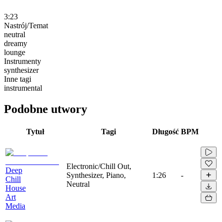
3:23
Nastrój/Temat
neutral
dreamy
lounge
Instrumenty
synthesizer
Inne tagi
instrumental
Podobne utwory
Tytuł
Tagi
Długość
BPM
Electronic/Chill Out,
Deep
Synthesizer, Piano,
1:26
-
Chill
Neutral
House
Art
Media