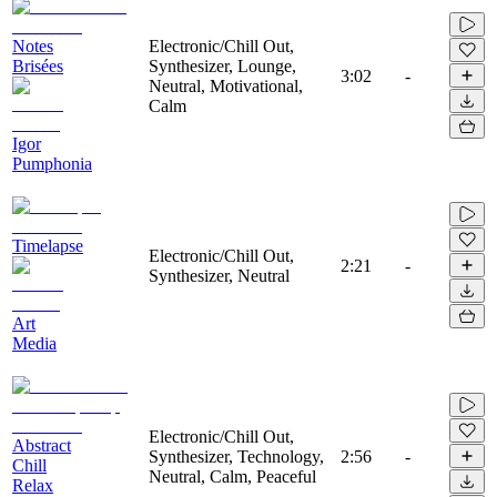
Notes
Electronic/Chill Out,
Brisées
Synthesizer, Lounge,
3:02
-
Neutral, Motivational,
Calm
Igor
Pumphonia
Timelapse
Electronic/Chill Out,
2:21
-
Synthesizer, Neutral
Art
Media
Electronic/Chill Out,
Abstract
Synthesizer, Technology,
2:56
-
Chill
Neutral, Calm, Peaceful
Relax