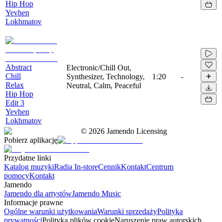
Hip Hop
Yevhen
Lokhmatov
Abstract
Electronic/Chill Out,
Chill
Synthesizer, Technology,
1:20
-
Relax
Neutral, Calm, Peaceful
Hip Hop
Edit 3
Yevhen
Lokhmatov
©
2026
Jamendo Licensing
Pobierz aplikację
Przydatne linki
Katalog muzyki
Radia In-store
Cennik
Kontakt
Centrum
pomocy
Kontakt
Jamendo
Jamendo dla artystów
Jamendo Music
Informacje prawne
Ogólne warunki użytkowania
Warunki sprzedaży
Polityka
prywatności
Polityka plików cookie
Naruszenie praw autorskich