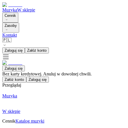
Muzyka
W sklepie
Cennik
Zasoby
Kontakt
🇵🇱
Zaloguj się
Załóż konto
Zaloguj się
Bez karty kredytowej. Anuluj w dowolnej chwili.
Załóż konto
Zaloguj się
Przeglądaj
Muzyka
W sklepie
Cennik
Katalog muzyki