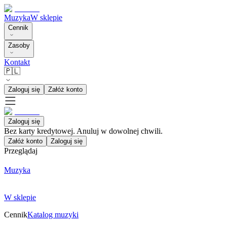
Muzyka
W sklepie
Cennik
Zasoby
Kontakt
🇵🇱
Zaloguj się
Załóż konto
Zaloguj się
Bez karty kredytowej. Anuluj w dowolnej chwili.
Załóż konto
Zaloguj się
Przeglądaj
Muzyka
W sklepie
Cennik
Katalog muzyki