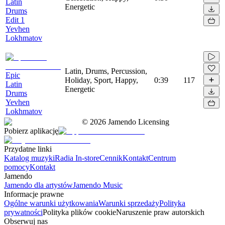
Latin
Energetic
Drums
Edit 1
Yevhen
Lokhmatov
Latin, Drums, Percussion,
Epic
Holiday, Sport, Happy,
0:39
117
Latin
Energetic
Drums
Yevhen
Lokhmatov
©
2026
Jamendo Licensing
Pobierz aplikację
Przydatne linki
Katalog muzyki
Radia In-store
Cennik
Kontakt
Centrum
pomocy
Kontakt
Jamendo
Jamendo dla artystów
Jamendo Music
Informacje prawne
Ogólne warunki użytkowania
Warunki sprzedaży
Polityka
prywatności
Polityka plików cookie
Naruszenie praw autorskich
Obserwuj nas