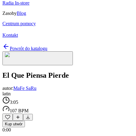
Radia In-store
Zasoby
Blog
Centrum pomocy
Kontakt
Powrót do katalogu
El Que Piensa Pierde
autor:
MaFe SaRu
latin
3:05
107 BPM
Kup utwór
0:00