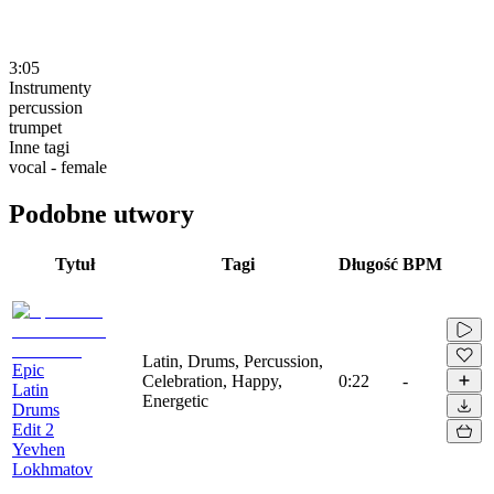
3:05
Instrumenty
percussion
trumpet
Inne tagi
vocal - female
Podobne utwory
Tytuł
Tagi
Długość
BPM
Latin, Drums, Percussion,
Epic
Celebration, Happy,
0:22
-
Latin
Energetic
Drums
Edit 2
Yevhen
Lokhmatov