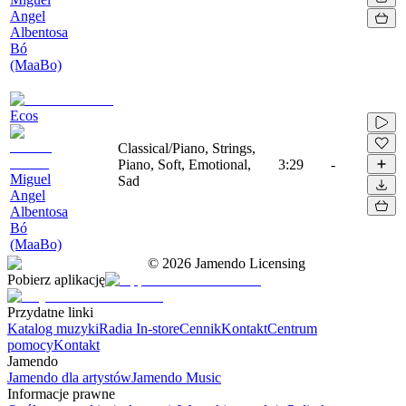
Angel
Albentosa
Bó
(MaaBo)
Ecos
Classical/Piano, Strings,
Piano, Soft, Emotional,
3:29
-
Miguel
Sad
Angel
Albentosa
Bó
(MaaBo)
©
2026
Jamendo Licensing
Pobierz aplikację
Przydatne linki
Katalog muzyki
Radia In-store
Cennik
Kontakt
Centrum
pomocy
Kontakt
Jamendo
Jamendo dla artystów
Jamendo Music
Informacje prawne