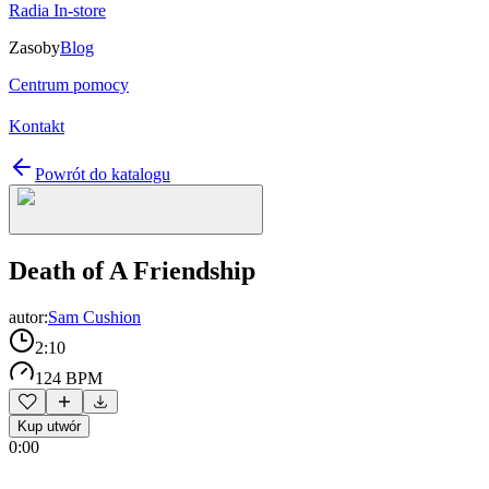
Radia In-store
Zasoby
Blog
Centrum pomocy
Kontakt
Powrót do katalogu
Death of A Friendship
autor:
Sam Cushion
2:10
124 BPM
Kup utwór
0:00