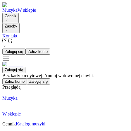
Muzyka
W sklepie
Cennik
Zasoby
Kontakt
🇵🇱
Zaloguj się
Załóż konto
Zaloguj się
Bez karty kredytowej. Anuluj w dowolnej chwili.
Załóż konto
Zaloguj się
Przeglądaj
Muzyka
W sklepie
Cennik
Katalog muzyki