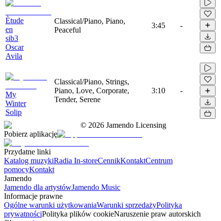
Ètude
Classical/Piano, Piano,
3:45
-
en
Peaceful
sib3
Oscar
Avila
Classical/Piano, Strings,
Piano, Love, Corporate,
3:10
-
My
Tender, Serene
Winter
Solip
©
2026
Jamendo Licensing
Pobierz aplikację
Przydatne linki
Katalog muzyki
Radia In-store
Cennik
Kontakt
Centrum
pomocy
Kontakt
Jamendo
Jamendo dla artystów
Jamendo Music
Informacje prawne
Ogólne warunki użytkowania
Warunki sprzedaży
Polityka
prywatności
Polityka plików cookie
Naruszenie praw autorskich