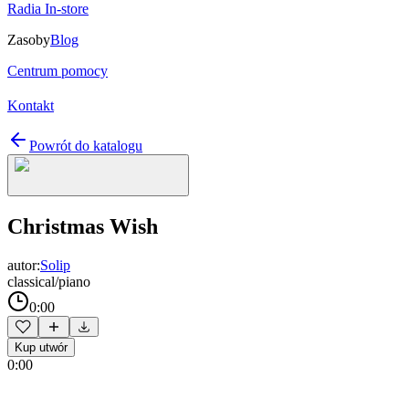
Radia In-store
Zasoby
Blog
Centrum pomocy
Kontakt
Powrót do katalogu
Christmas Wish
autor:
Solip
classical/piano
0:00
Kup utwór
0:00