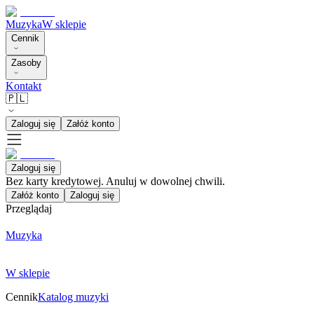
Muzyka
W sklepie
Cennik
Zasoby
Kontakt
🇵🇱
Zaloguj się
Załóż konto
Zaloguj się
Bez karty kredytowej. Anuluj w dowolnej chwili.
Załóż konto
Zaloguj się
Przeglądaj
Muzyka
W sklepie
Cennik
Katalog muzyki