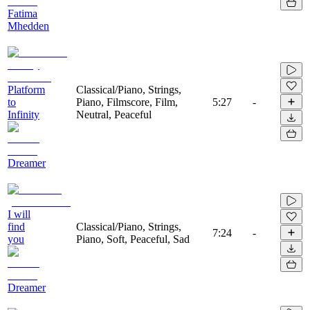
Fatima
Mhedden
Platform
Classical/Piano, Strings,
to
Piano, Filmscore, Film,
5:27
-
Infinity
Neutral, Peaceful
Dreamer
I will
find
Classical/Piano, Strings,
7:24
-
you
Piano, Soft, Peaceful, Sad
Dreamer