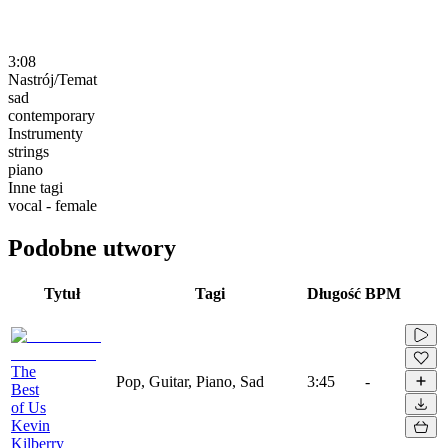
3:08
Nastrój/Temat
sad
contemporary
Instrumenty
strings
piano
Inne tagi
vocal - female
Podobne utwory
Tytuł
Tagi
Długość
BPM
The
Pop, Guitar, Piano, Sad
3:45
-
Best
of Us
Kevin
Kilberry