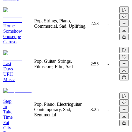
Pop, Strings, Piano,
2:53
-
Home
Commercial, Sad, Uplifting
Somehow
Giuseppe
Caruso
Pop, Guitar, Strings,
Last
2:55
-
Filmscore, Film, Sad
Days
UPH
Music
Step
Pop, Piano, Electricguitar,
In
Contemporary, Sad,
3:25
-
Take
Sentimental
Time
Fat
City