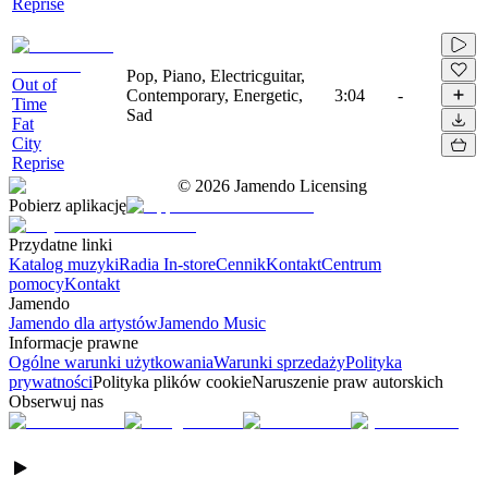
Reprise
Pop, Piano, Electricguitar,
Out of
Contemporary, Energetic,
3:04
-
Time
Sad
Fat
City
Reprise
©
2026
Jamendo Licensing
Pobierz aplikację
Przydatne linki
Katalog muzyki
Radia In-store
Cennik
Kontakt
Centrum
pomocy
Kontakt
Jamendo
Jamendo dla artystów
Jamendo Music
Informacje prawne
Ogólne warunki użytkowania
Warunki sprzedaży
Polityka
prywatności
Polityka plików cookie
Naruszenie praw autorskich
Obserwuj nas