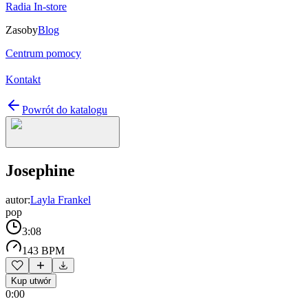
Radia In-store
Zasoby
Blog
Centrum pomocy
Kontakt
Powrót do katalogu
Josephine
autor:
Layla Frankel
pop
3:08
143 BPM
Kup utwór
0:00