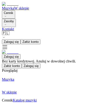
Muzyka
W sklepie
Cennik
Zasoby
Kontakt
🇵🇱
Zaloguj się
Załóż konto
Zaloguj się
Bez karty kredytowej. Anuluj w dowolnej chwili.
Załóż konto
Zaloguj się
Przeglądaj
Muzyka
W sklepie
Cennik
Katalog muzyki