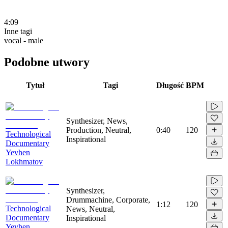
4:09
Inne tagi
vocal - male
Podobne utwory
Tytuł
Tagi
Długość
BPM
Synthesizer, News,
Production, Neutral,
0:40
120
Technological
Inspirational
Documentary
Yevhen
Lokhmatov
Synthesizer,
Drummachine, Corporate,
1:12
120
Technological
News, Neutral,
Documentary
Inspirational
Yevhen