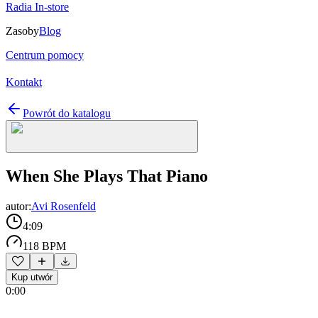
Radia In-store
Zasoby
Blog
Centrum pomocy
Kontakt
Powrót do katalogu
When She Plays That Piano
autor:
Avi Rosenfeld
4:09
118 BPM
Kup utwór
0:00