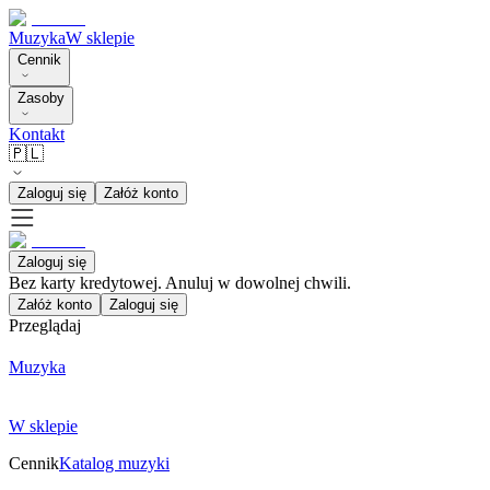
Muzyka
W sklepie
Cennik
Zasoby
Kontakt
🇵🇱
Zaloguj się
Załóż konto
Zaloguj się
Bez karty kredytowej. Anuluj w dowolnej chwili.
Załóż konto
Zaloguj się
Przeglądaj
Muzyka
W sklepie
Cennik
Katalog muzyki