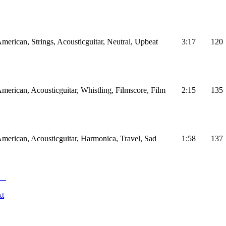
erican, Strings, Acousticguitar, Neutral, Upbeat
3:17
120
erican, Acousticguitar, Whistling, Filmscore, Film
2:15
135
erican, Acousticguitar, Harmonica, Travel, Sad
1:58
137
kt