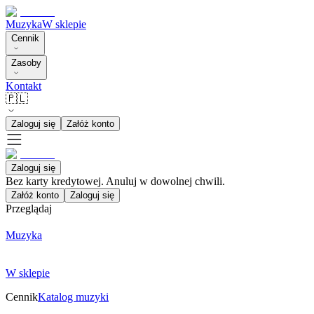
Muzyka
W sklepie
Cennik
Zasoby
Kontakt
🇵🇱
Zaloguj się
Załóż konto
Zaloguj się
Bez karty kredytowej. Anuluj w dowolnej chwili.
Załóż konto
Zaloguj się
Przeglądaj
Muzyka
W sklepie
Cennik
Katalog muzyki