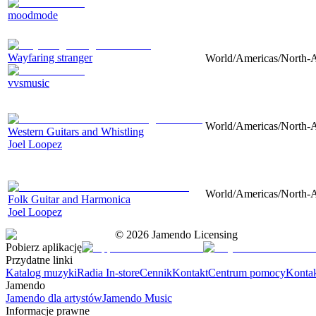
moodmode
Wayfaring stranger
World/Americas/North-Am
vvsmusic
World/Americas/North-Am
Western Guitars and Whistling
Joel Loopez
World/Americas/North-Am
Folk Guitar and Harmonica
Joel Loopez
©
2026
Jamendo Licensing
Pobierz aplikację
Przydatne linki
Katalog muzyki
Radia In-store
Cennik
Kontakt
Centrum pomocy
Konta
Jamendo
Jamendo dla artystów
Jamendo Music
Informacje prawne