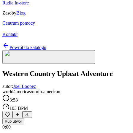
Radia In-store
Zasoby
Blog
Centrum pomocy
Kontakt
Powrót do katalogu
Western Country Upbeat Adventure
autor:
Joel Loopez
world/americas/north-american
3:53
103 BPM
Kup utwór
0:00