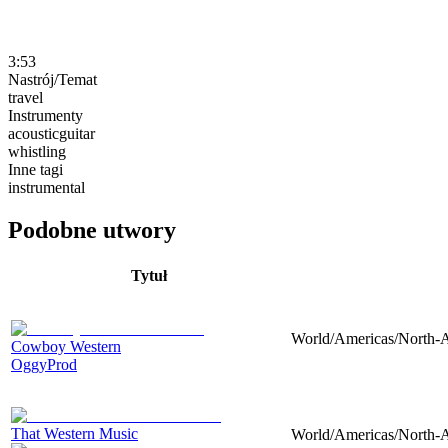
3:53
Nastrój/Temat
travel
Instrumenty
acousticguitar
whistling
Inne tagi
instrumental
Podobne utwory
Tytuł
World/Americas/North-Am
Cowboy Western
OggyProd
That Western Music
World/Americas/North-Am