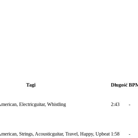
Tagi
Długość
BP
erican, Electricguitar, Whistling
2:43
-
erican, Strings, Acousticguitar, Travel, Happy, Upbeat
1:58
-