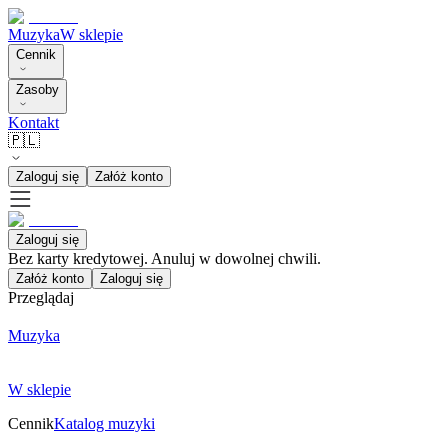
Muzyka
W sklepie
Cennik
Zasoby
Kontakt
🇵🇱
Zaloguj się
Załóż konto
Zaloguj się
Bez karty kredytowej. Anuluj w dowolnej chwili.
Załóż konto
Zaloguj się
Przeglądaj
Muzyka
W sklepie
Cennik
Katalog muzyki