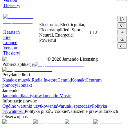
Version
Thesieryj
Electronic, Electricguitar,
Electroamplified, Sport,
Hearts in
1:12
-
Neutral, Energetic,
Fire
Powerful
Looped
Version
Thesieryj
©
2026
Jamendo Licensing
Pobierz aplikację
Przydatne linki
Katalog muzyki
Radia In-store
Cennik
Kontakt
Centrum
pomocy
Kontakt
Jamendo
Jamendo dla artystów
Jamendo Music
Informacje prawne
Ogólne warunki użytkowania
Warunki sprzedaży
Polityka
prywatności
Polityka plików cookie
Naruszenie praw autorskich
Obserwuj nas