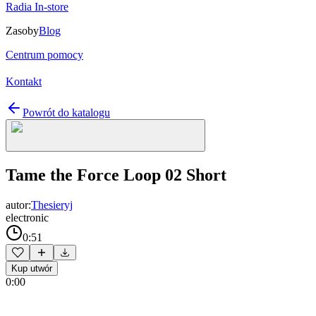
Radia In-store
Zasoby
Blog
Centrum pomocy
Kontakt
Powrót do katalogu
Tame the Force Loop 02 Short
autor:
Thesieryj
electronic
0:51
Kup utwór
0:00