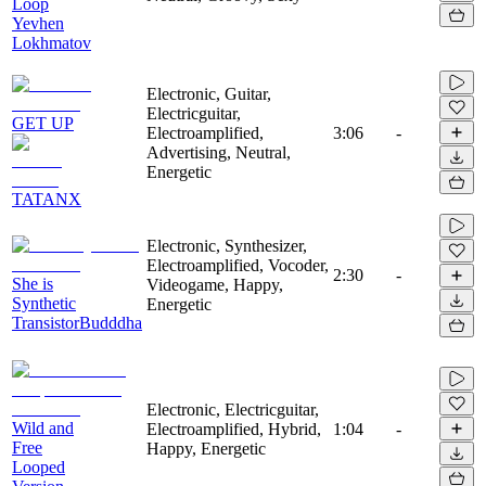
Loop
Yevhen
Lokhmatov
Electronic, Guitar,
Electricguitar,
GET UP
Electroamplified,
3:06
-
Advertising, Neutral,
Energetic
TATANX
Electronic, Synthesizer,
Electroamplified, Vocoder,
2:30
-
She is
Videogame, Happy,
Synthetic
Energetic
TransistorBudddha
Electronic, Electricguitar,
Wild and
Electroamplified, Hybrid,
1:04
-
Free
Happy, Energetic
Looped