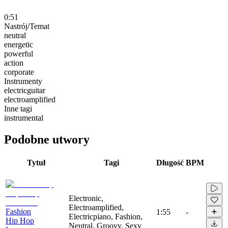
0:51
Nastrój/Temat
neutral
energetic
powerful
action
corporate
Instrumenty
electricguitar
electroamplified
Inne tagi
instrumental
Podobne utwory
Tytuł
Tagi
Długość
BPM
Electronic,
Electroamplified,
Fashion
1:55
-
Electricpiano, Fashion,
Hip Hop
Neutral, Groovy, Sexy