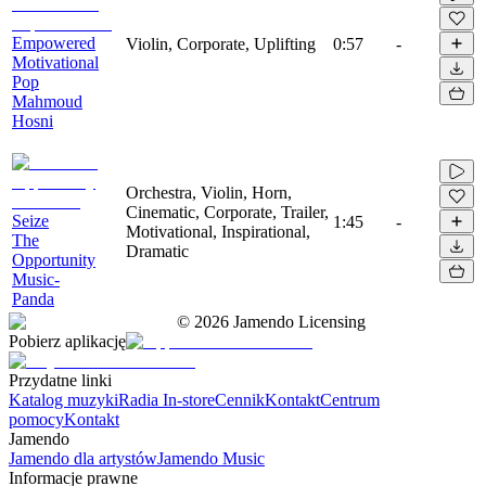
Empowered
Violin, Corporate, Uplifting
0:57
-
Motivational
Pop
Mahmoud
Hosni
Orchestra, Violin, Horn,
Cinematic, Corporate, Trailer,
Seize
1:45
-
Motivational, Inspirational,
The
Dramatic
Opportunity
Music-
Panda
©
2026
Jamendo Licensing
Pobierz aplikację
Przydatne linki
Katalog muzyki
Radia In-store
Cennik
Kontakt
Centrum
pomocy
Kontakt
Jamendo
Jamendo dla artystów
Jamendo Music
Informacje prawne