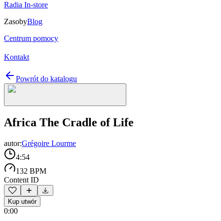
Radia In-store
Zasoby
Blog
Centrum pomocy
Kontakt
Powrót do katalogu
Africa The Cradle of Life
autor:
Grégoire Lourme
4:54
132 BPM
Content ID
Kup utwór
0:00