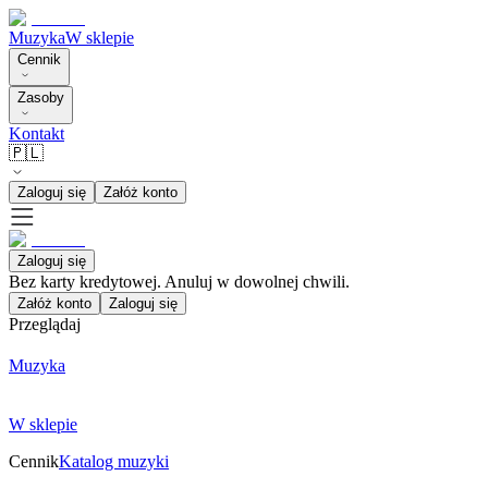
Muzyka
W sklepie
Cennik
Zasoby
Kontakt
🇵🇱
Zaloguj się
Załóż konto
Zaloguj się
Bez karty kredytowej. Anuluj w dowolnej chwili.
Załóż konto
Zaloguj się
Przeglądaj
Muzyka
W sklepie
Cennik
Katalog muzyki