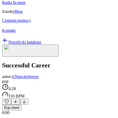
Radia In-store
Zasoby
Blog
Centrum pomocy
Kontakt
Powrót do katalogu
Successful Career
autor:
ANtarcticbreeze
pop
4:28
110 BPM
Kup utwór
0:00