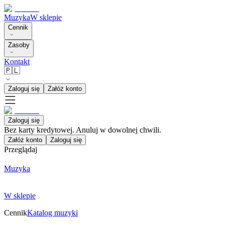
Muzyka
W sklepie
Cennik
Zasoby
Kontakt
🇵🇱
Zaloguj się
Załóż konto
Zaloguj się
Bez karty kredytowej. Anuluj w dowolnej chwili.
Załóż konto
Zaloguj się
Przeglądaj
Muzyka
W sklepie
Cennik
Katalog muzyki