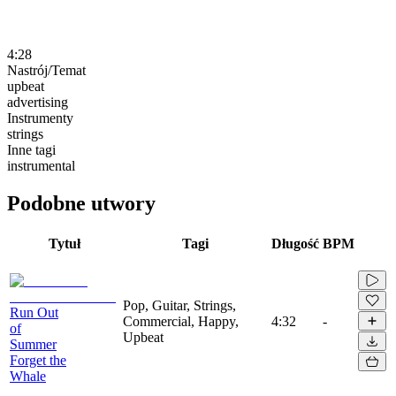
4:28
Nastrój/Temat
upbeat
advertising
Instrumenty
strings
Inne tagi
instrumental
Podobne utwory
Tytuł
Tagi
Długość
BPM
Pop, Guitar, Strings,
Run Out
Commercial, Happy,
4:32
-
of
Upbeat
Summer
Forget the
Whale