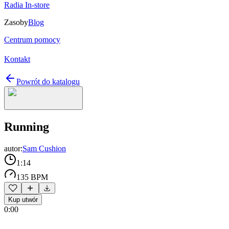
Radia In-store
Zasoby
Blog
Centrum pomocy
Kontakt
Powrót do katalogu
Running
autor:
Sam Cushion
1:14
135 BPM
Kup utwór
0:00