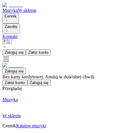
Muzyka
W sklepie
Cennik
Zasoby
Kontakt
🇵🇱
Zaloguj się
Załóż konto
Zaloguj się
Bez karty kredytowej. Anuluj w dowolnej chwili.
Załóż konto
Zaloguj się
Przeglądaj
Muzyka
W sklepie
Cennik
Katalog muzyki