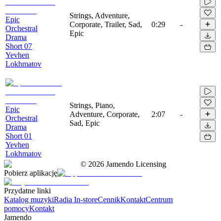
Strings, Adventure,
Epic
Corporate, Trailer, Sad,
0:29
-
Orchestral
Epic
Drama
Short 07
Yevhen
Lokhmatov
Strings, Piano,
Epic
Adventure, Corporate,
2:07
-
Orchestral
Sad, Epic
Drama
Short 01
Yevhen
Lokhmatov
©
2026
Jamendo Licensing
Pobierz aplikację
Przydatne linki
Katalog muzyki
Radia In-store
Cennik
Kontakt
Centrum
pomocy
Kontakt
Jamendo