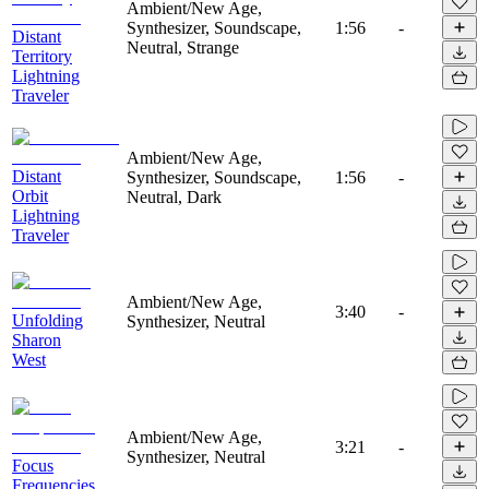
Ambient/New Age,
Synthesizer, Soundscape,
1:56
-
Distant
Neutral, Strange
Territory
Lightning
Traveler
Ambient/New Age,
Distant
Synthesizer, Soundscape,
1:56
-
Orbit
Neutral, Dark
Lightning
Traveler
Ambient/New Age,
3:40
-
Unfolding
Synthesizer, Neutral
Sharon
West
Ambient/New Age,
3:21
-
Synthesizer, Neutral
Focus
Frequencies