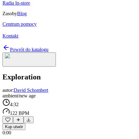
Radia In-store
Zasoby
Blog
Centrum pomocy
Kontakt
Powrót do katalogu
Exploration
autor:
David Schombert
ambient/new age
4:32
122 BPM
Kup utwór
0:00