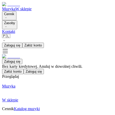
Muzyka
W sklepie
Cennik
Zasoby
Kontakt
🇵🇱
Zaloguj się
Załóż konto
Zaloguj się
Bez karty kredytowej. Anuluj w dowolnej chwili.
Załóż konto
Zaloguj się
Przeglądaj
Muzyka
W sklepie
Cennik
Katalog muzyki