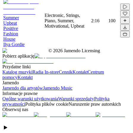
Electronic, Strings,
Summer
Piano, Summer,
2:16
100
Upbeat
Motivational, Upbeat
Positive
Fashion
House
Ilya Gordie
©
2026
Jamendo Licensing
Pobierz aplikację
Przydatne linki
Katalog muzyki
Radia In-store
Cennik
Kontakt
Centrum
pomocy
Kontakt
Jamendo
Jamendo dla artystów
Jamendo Music
Informacje prawne
Ogólne warunki użytkowania
Warunki sprzedaży
Polityka
prywatności
Polityka plików cookie
Naruszenie praw autorskich
Obserwuj nas