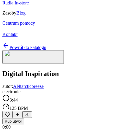
Radia In-store
Zasoby
Blog
Centrum pomocy
Kontakt
Powrót do katalogu
Digital Inspiration
autor:
ANtarcticbreeze
electronic
3:44
125 BPM
Kup utwór
0:00