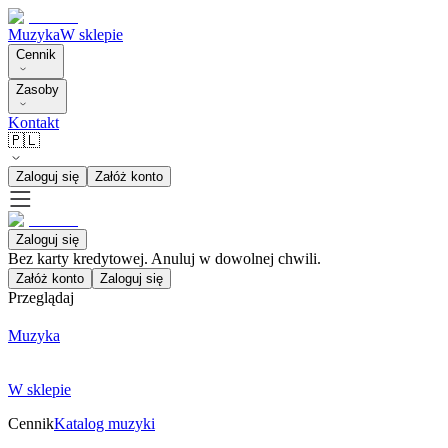
Muzyka
W sklepie
Cennik
Zasoby
Kontakt
🇵🇱
Zaloguj się
Załóż konto
Zaloguj się
Bez karty kredytowej. Anuluj w dowolnej chwili.
Załóż konto
Zaloguj się
Przeglądaj
Muzyka
W sklepie
Cennik
Katalog muzyki