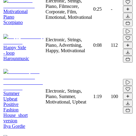
Electronic, Strings,
Piano, Filmscore,
0:25
-
Motivational
Corporate, Film,
Piano
Emotional, Motivational
Scorpiano
Electronic, Strings,
Piano, Advertising,
0:08
112
Happy Side
Happy, Motivational
- loop
Harounmusic
Electronic, Strings,
Summer
Piano, Summer,
1:19
100
Upbeat
Motivational, Upbeat
Positive
Fashion
House_short
version
Ilya Gordie