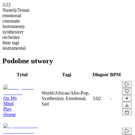
3:22
Nastrój/Temat
emotional
cinematic
Instrumenty
synthesizer
orchestra
Inne tagi
instrumental
Podobne utwory
Tytuł
Tagi
Długość
BPM
World/African/Afro-Pop,
On My
Synthesizer, Emotional,
3:02
-
Mind
Sad
Play
House