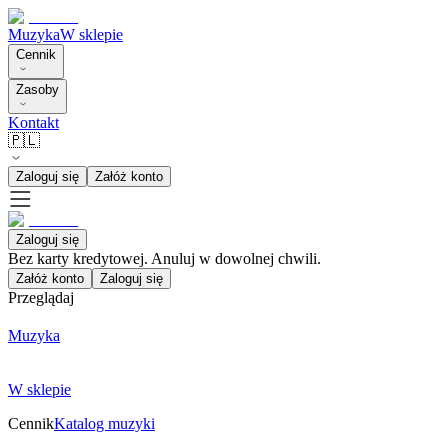
Muzyka
W sklepie
Cennik
Zasoby
Kontakt
🇵🇱
Zaloguj się
Załóż konto
Zaloguj się
Bez karty kredytowej. Anuluj w dowolnej chwili.
Załóż konto
Zaloguj się
Przeglądaj
Muzyka
W sklepie
Cennik
Katalog muzyki