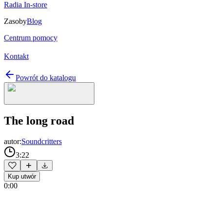
Radia In-store
Zasoby
Blog
Centrum pomocy
Kontakt
Powrót do katalogu
The long road
autor:
Soundcritters
3:22
Kup utwór
0:00