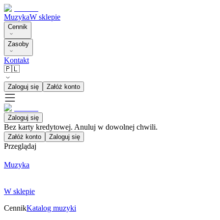
Muzyka
W sklepie
Cennik
Zasoby
Kontakt
🇵🇱
Zaloguj się
Załóż konto
Zaloguj się
Bez karty kredytowej. Anuluj w dowolnej chwili.
Załóż konto
Zaloguj się
Przeglądaj
Muzyka
W sklepie
Cennik
Katalog muzyki