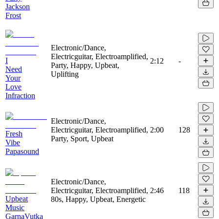
Jackson
Frost
Electronic/Dance,
Electricguitar, Electroamplified,
I
2:12
-
Party, Happy, Upbeat,
Need
Uplifting
Your
Love
Infraction
Electronic/Dance,
Electricguitar, Electroamplified,
2:00
128
Fresh
Party, Sport, Upbeat
Vibe
Papasound
Electronic/Dance,
Electricguitar, Electroamplified,
2:46
118
Upbeat
80s, Happy, Upbeat, Energetic
Music
GarnaVutka