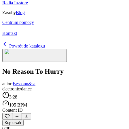
Radia In-store
Zasoby
Blog
Centrum pomocy
Kontakt
Powrót do katalogu
No Reason To Hurry
autor:
Bessonn&sa
electronic/dance
3:28
105 BPM
Content ID
Kup utwór
0:00