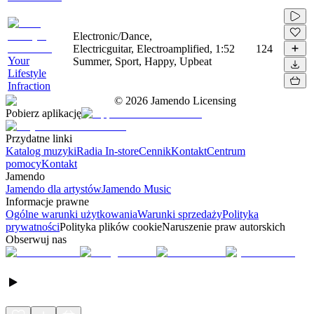
Electronic/Dance,
Electricguitar, Electroamplified,
1:52
124
Your
Summer, Sport, Happy, Upbeat
Lifestyle
Infraction
©
2026
Jamendo Licensing
Pobierz aplikację
Przydatne linki
Katalog muzyki
Radia In-store
Cennik
Kontakt
Centrum
pomocy
Kontakt
Jamendo
Jamendo dla artystów
Jamendo Music
Informacje prawne
Ogólne warunki użytkowania
Warunki sprzedaży
Polityka
prywatności
Polityka plików cookie
Naruszenie praw autorskich
Obserwuj nas