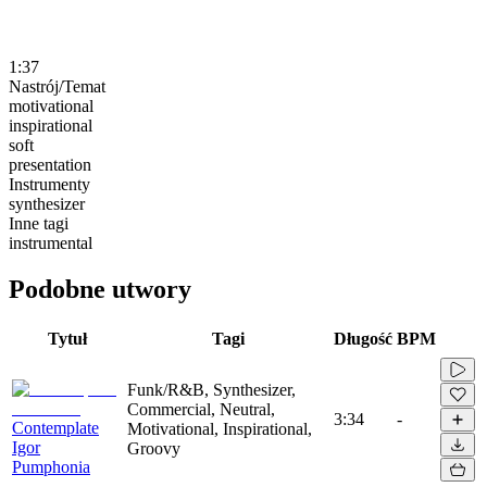
1:37
Nastrój/Temat
motivational
inspirational
soft
presentation
Instrumenty
synthesizer
Inne tagi
instrumental
Podobne utwory
Tytuł
Tagi
Długość
BPM
Funk/R&B, Synthesizer,
Commercial, Neutral,
3:34
-
Contemplate
Motivational, Inspirational,
Igor
Groovy
Pumphonia