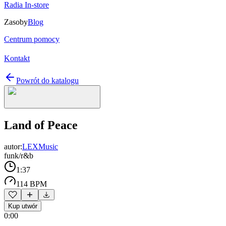
Radia In-store
Zasoby
Blog
Centrum pomocy
Kontakt
Powrót do katalogu
Land of Peace
autor:
LEXMusic
funk/r&b
1:37
114 BPM
Kup utwór
0:00