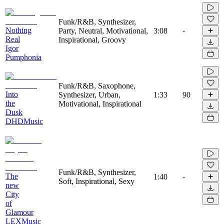
Funk/R&B, Synthesizer,
Nothing
Party, Neutral, Motivational,
3:08
-
Real
Inspirational, Groovy
Igor
Pumphonia
Funk/R&B, Saxophone,
Into
Synthesizer, Urban,
1:33
90
the
Motivational, Inspirational
Dusk
DHDMusic
Funk/R&B, Synthesizer,
The
1:40
-
Soft, Inspirational, Sexy
new
City
of
Glamour
LEXMusic