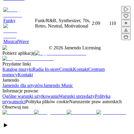
Funky
Funk/R&B, Synthesizer, 70s,
2:09
110
Retro, Neutral, Motivational
MusicalWave
©
2026
Jamendo Licensing
Pobierz aplikację
Przydatne linki
Katalog muzyki
Radia In-store
Cennik
Kontakt
Centrum
pomocy
Kontakt
Jamendo
Jamendo dla artystów
Jamendo Music
Informacje prawne
Ogólne warunki użytkowania
Warunki sprzedaży
Polityka
prywatności
Polityka plików cookie
Naruszenie praw autorskich
Obserwuj nas