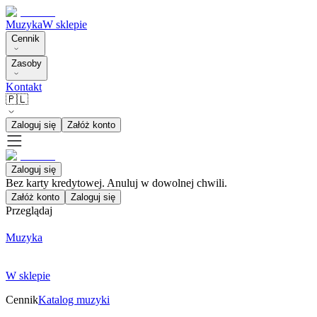
Muzyka
W sklepie
Cennik
Zasoby
Kontakt
🇵🇱
Zaloguj się
Załóż konto
Zaloguj się
Bez karty kredytowej. Anuluj w dowolnej chwili.
Załóż konto
Zaloguj się
Przeglądaj
Muzyka
W sklepie
Cennik
Katalog muzyki