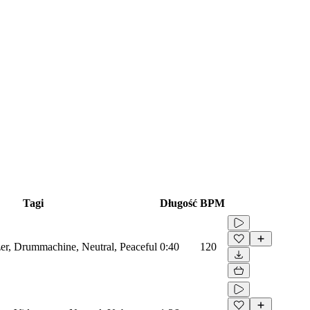
Tagi
Długość
BPM
zer, Drummachine, Neutral, Peaceful
0:40
120