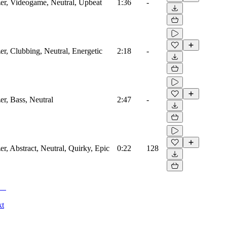
zer, Videogame, Neutral, Upbeat
1:36
-
zer, Clubbing, Neutral, Energetic
2:18
-
er, Bass, Neutral
2:47
-
er, Abstract, Neutral, Quirky, Epic
0:22
128
kt