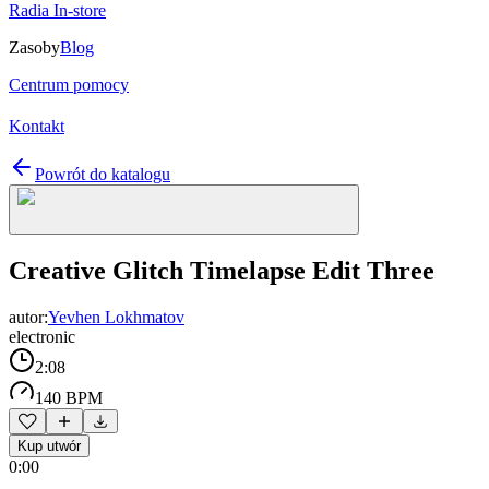
Radia In-store
Zasoby
Blog
Centrum pomocy
Kontakt
Powrót do katalogu
Creative Glitch Timelapse Edit Three
autor:
Yevhen Lokhmatov
electronic
2:08
140 BPM
Kup utwór
0:00