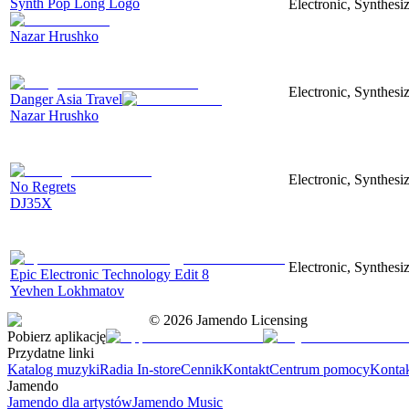
Synth Pop Long Logo
Electronic, Synthesi
Nazar Hrushko
Electronic, Synthesi
Danger Asia Travel
Nazar Hrushko
Electronic, Synthesiz
No Regrets
DJ35X
Electronic, Synthesiz
Epic Electronic Technology Edit 8
Yevhen Lokhmatov
©
2026
Jamendo Licensing
Pobierz aplikację
Przydatne linki
Katalog muzyki
Radia In-store
Cennik
Kontakt
Centrum pomocy
Konta
Jamendo
Jamendo dla artystów
Jamendo Music