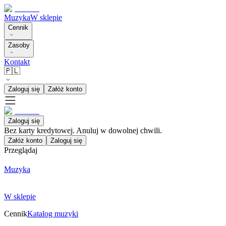
Muzyka
W sklepie
Cennik
Zasoby
Kontakt
🇵🇱
Zaloguj się
Załóż konto
Zaloguj się
Bez karty kredytowej. Anuluj w dowolnej chwili.
Załóż konto
Zaloguj się
Przeglądaj
Muzyka
W sklepie
Cennik
Katalog muzyki