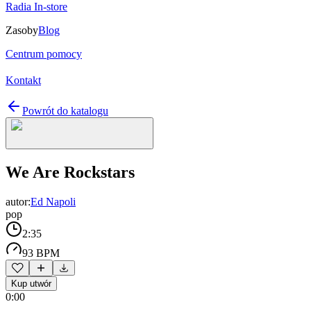
Radia In-store
Zasoby
Blog
Centrum pomocy
Kontakt
Powrót do katalogu
We Are Rockstars
autor:
Ed Napoli
pop
2:35
93 BPM
Kup utwór
0:00