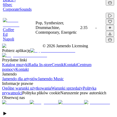
60sec
CorporateSounds
Pop, Synthesizer,
Drummachine,
2:35
-
Coffee
Contemporary, Energetic
Ed
Napoli
©
2026
Jamendo Licensing
Pobierz aplikację
Przydatne linki
Katalog muzyki
Radia In-store
Cennik
Kontakt
Centrum
pomocy
Kontakt
Jamendo
Jamendo dla artystów
Jamendo Music
Informacje prawne
Ogólne warunki użytkowania
Warunki sprzedaży
Polityka
prywatności
Polityka plików cookie
Naruszenie praw autorskich
Obserwuj nas