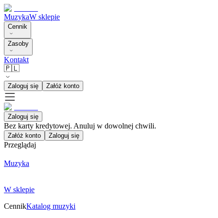
Muzyka
W sklepie
Cennik
Zasoby
Kontakt
🇵🇱
Zaloguj się
Załóż konto
Zaloguj się
Bez karty kredytowej. Anuluj w dowolnej chwili.
Załóż konto
Zaloguj się
Przeglądaj
Muzyka
W sklepie
Cennik
Katalog muzyki