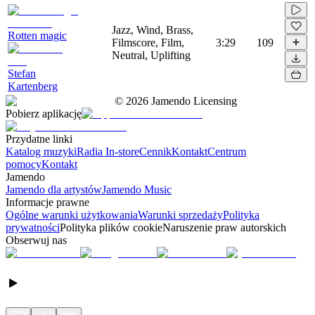
Jazz, Wind, Brass,
Rotten magic
Filmscore, Film,
3:29
109
Neutral, Uplifting
Stefan
Kartenberg
©
2026
Jamendo Licensing
Pobierz aplikację
Przydatne linki
Katalog muzyki
Radia In-store
Cennik
Kontakt
Centrum
pomocy
Kontakt
Jamendo
Jamendo dla artystów
Jamendo Music
Informacje prawne
Ogólne warunki użytkowania
Warunki sprzedaży
Polityka
prywatności
Polityka plików cookie
Naruszenie praw autorskich
Obserwuj nas