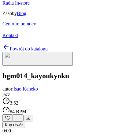
Radia In-store
Zasoby
Blog
Centrum pomocy
Kontakt
Powrót do katalogu
bgm014_kayoukyoku
autor:
Isao Kaneko
jazz
3:52
84 BPM
Kup utwór
0:00