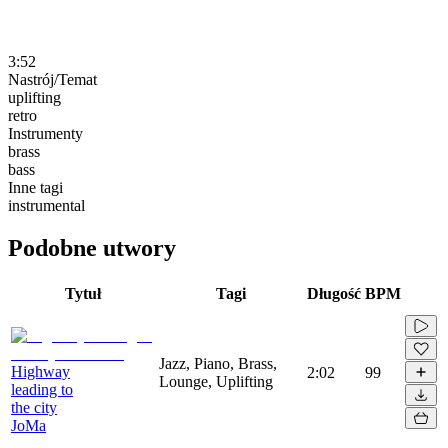
3:52
Nastrój/Temat
uplifting
retro
Instrumenty
brass
bass
Inne tagi
instrumental
Podobne utwory
Tytuł
Tagi
Długość
BPM
Jazz, Piano, Brass,
Highway
2:02
99
Lounge, Uplifting
leading to
the city
JoMa