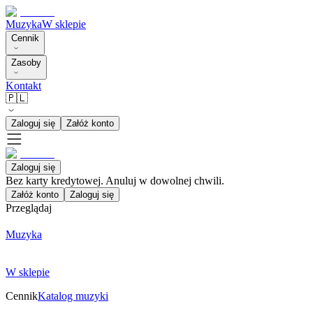
Muzyka
W sklepie
Cennik
Zasoby
Kontakt
🇵🇱
Zaloguj się
Załóż konto
Zaloguj się
Bez karty kredytowej. Anuluj w dowolnej chwili.
Załóż konto
Zaloguj się
Przeglądaj
Muzyka
W sklepie
Cennik
Katalog muzyki