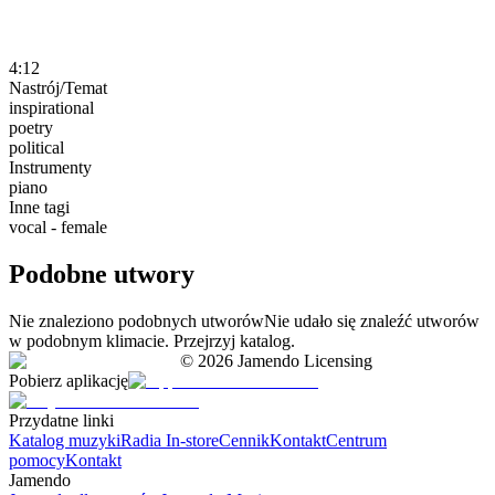
4:12
Nastrój/Temat
inspirational
poetry
political
Instrumenty
piano
Inne tagi
vocal - female
Podobne utwory
Nie znaleziono podobnych utworów
Nie udało się znaleźć utworów
w podobnym klimacie. Przejrzyj katalog.
©
2026
Jamendo Licensing
Pobierz aplikację
Przydatne linki
Katalog muzyki
Radia In-store
Cennik
Kontakt
Centrum
pomocy
Kontakt
Jamendo