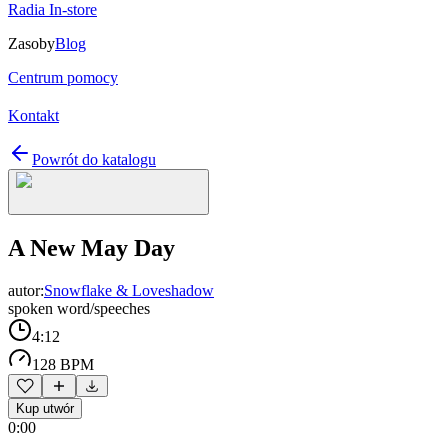
Radia In-store
Zasoby
Blog
Centrum pomocy
Kontakt
Powrót do katalogu
A New May Day
autor:
Snowflake & Loveshadow
spoken word/speeches
4:12
128 BPM
Kup utwór
0:00