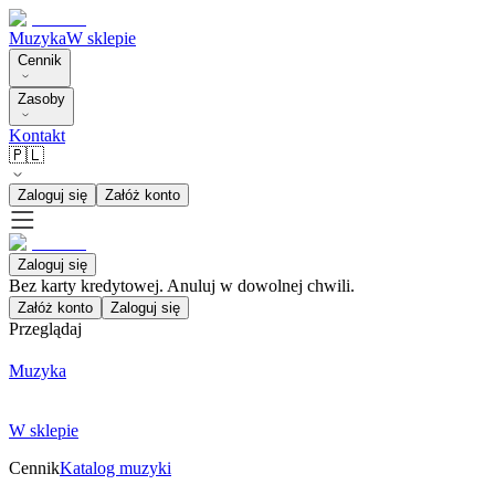
Muzyka
W sklepie
Cennik
Zasoby
Kontakt
🇵🇱
Zaloguj się
Załóż konto
Zaloguj się
Bez karty kredytowej. Anuluj w dowolnej chwili.
Załóż konto
Zaloguj się
Przeglądaj
Muzyka
W sklepie
Cennik
Katalog muzyki