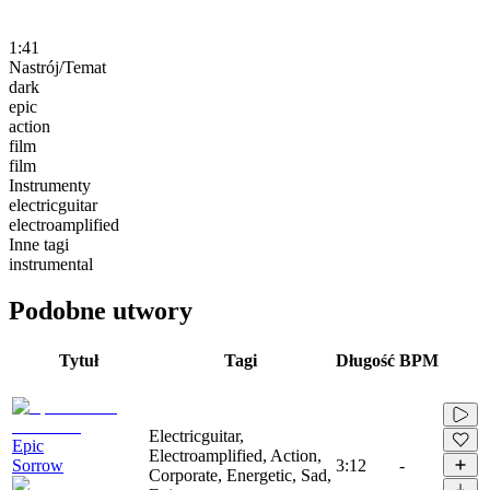
1:41
Nastrój/Temat
dark
epic
action
film
film
Instrumenty
electricguitar
electroamplified
Inne tagi
instrumental
Podobne utwory
Tytuł
Tagi
Długość
BPM
Electricguitar,
Epic
Electroamplified, Action,
Sorrow
3:12
-
Corporate, Energetic, Sad,