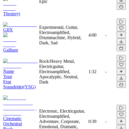
Epic
Thesieryj
Experimental, Guitar,
GIIX
Electroamplified,
4:00
-
Drummachine, Hybrid,
Dark, Sad
Gallium
Rock/Heavy Metal,
Electricguitar,
Name
Electroamplified,
1:32
-
Your
Apocalyptic, Neutral,
Fear
Dark
Soundrider(YSG)
Electronic, Electricguitar,
Electroamplified,
Cinematic
Adventure, Corporate,
0:39
-
Orchestral
Emotional, Dramatic,
Rock