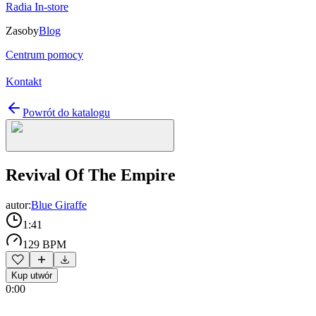
Radia In-store
Zasoby
Blog
Centrum pomocy
Kontakt
Powrót do katalogu
Revival Of The Empire
autor:
Blue Giraffe
1:41
129 BPM
Kup utwór
0:00