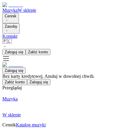
Muzyka
W sklepie
Cennik
Zasoby
Kontakt
🇵🇱
Zaloguj się
Załóż konto
Zaloguj się
Bez karty kredytowej. Anuluj w dowolnej chwili.
Załóż konto
Zaloguj się
Przeglądaj
Muzyka
W sklepie
Cennik
Katalog muzyki