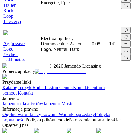
Energetic, Epic
Trailer
Rock
Loop
Thesieryj
Electroamplified,
Aggressive
Drummachine, Action,
0:08
141
Logo
Logo, Neutral, Dark
Yevhen
Lokhmatov
©
2026
Jamendo Licensing
Pobierz aplikację
Przydatne linki
Katalog muzyki
Radia In-store
Cennik
Kontakt
Centrum
pomocy
Kontakt
Jamendo
Jamendo dla artystów
Jamendo Music
Informacje prawne
Ogólne warunki użytkowania
Warunki sprzedaży
Polityka
prywatności
Polityka plików cookie
Naruszenie praw autorskich
Obserwuj nas