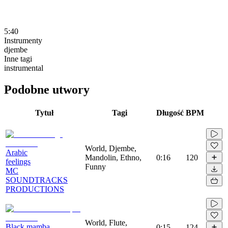
5:40
Instrumenty
djembe
Inne tagi
instrumental
Podobne utwory
Tytuł
Tagi
Długość
BPM
World, Djembe,
Arabic
Mandolin, Ethno,
0:16
120
feelings
Funny
MC
SOUNDTRACKS
PRODUCTIONS
World, Flute,
Black mamba
0:15
124