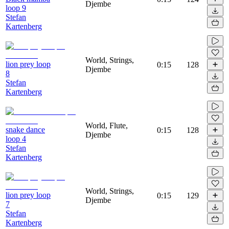
Djembe
loop 9
Stefan
Kartenberg
World, Strings,
lion prey loop
0:15
128
Djembe
8
Stefan
Kartenberg
World, Flute,
snake dance
0:15
128
Djembe
loop 4
Stefan
Kartenberg
World, Strings,
lion prey loop
0:15
129
Djembe
7
Stefan
Kartenberg