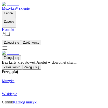
Muzyka
W sklepie
Cennik
Zasoby
Kontakt
🇵🇱
Zaloguj się
Załóż konto
Zaloguj się
Bez karty kredytowej. Anuluj w dowolnej chwili.
Załóż konto
Zaloguj się
Przeglądaj
Muzyka
W sklepie
Cennik
Katalog muzyki