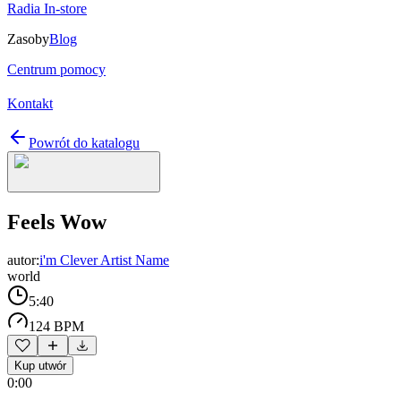
Radia In-store
Zasoby
Blog
Centrum pomocy
Kontakt
Powrót do katalogu
Feels Wow
autor:
i'm Clever Artist Name
world
5:40
124 BPM
Kup utwór
0:00