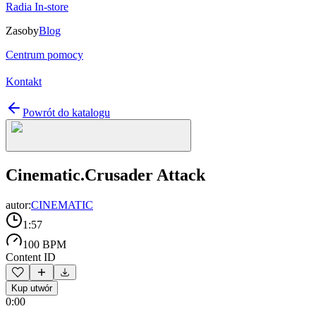
Radia In-store
Zasoby
Blog
Centrum pomocy
Kontakt
Powrót do katalogu
Cinematic.Crusader Attack
autor:
CINEMATIC
1:57
100 BPM
Content ID
Kup utwór
0:00