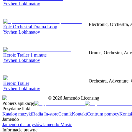
Yevhen Lokhmatov
Electronic, Orchestra,
Epic Orchestral Drama Loop
Yevhen Lokhmatov
Drums, Orchestra, Adve
Heroic Trailer 1 minute
Yevhen Lokhmatov
Orchestra, Adventure, 
Heroic Trailer
Yevhen Lokhmatov
©
2026
Jamendo Licensing
Pobierz aplikację
Przydatne linki
Katalog muzyki
Radia In-store
Cennik
Kontakt
Centrum pomocy
Konta
Jamendo
Jamendo dla artystów
Jamendo Music
Informacje prawne