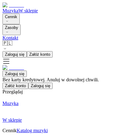
Muzyka
W sklepie
Cennik
Zasoby
Kontakt
🇵🇱
Zaloguj się
Załóż konto
Zaloguj się
Bez karty kredytowej. Anuluj w dowolnej chwili.
Załóż konto
Zaloguj się
Przeglądaj
Muzyka
W sklepie
Cennik
Katalog muzyki