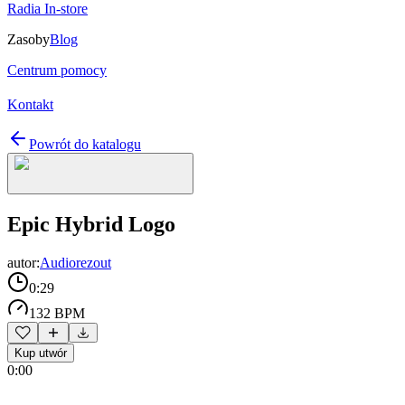
Radia In-store
Zasoby
Blog
Centrum pomocy
Kontakt
Powrót do katalogu
Epic Hybrid Logo
autor:
Audiorezout
0:29
132 BPM
Kup utwór
0:00