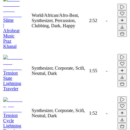
World/African/Afro-Beat,
Slime
Synthesizer, Percussion,
2:52
-
|
Clubbing, Dark, Happy
Afrobeat
Music
Praz
Khanal
Synthesizer, Corporate, Scifi,
1:55
-
Tension
Neutral, Dark
State
Lightning
Traveler
Synthesizer, Corporate, Scifi,
1:52
-
Tension
Neutral, Dark
Cycle
Lightning