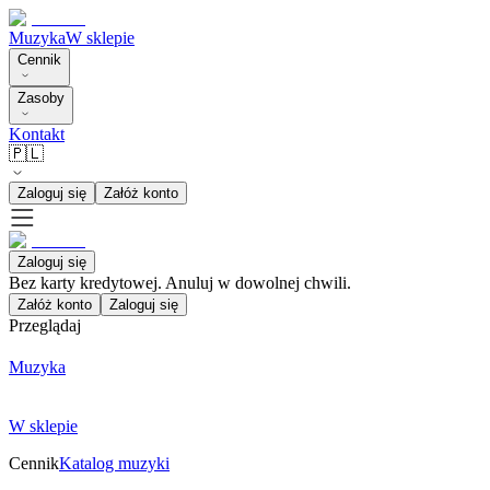
Muzyka
W sklepie
Cennik
Zasoby
Kontakt
🇵🇱
Zaloguj się
Załóż konto
Zaloguj się
Bez karty kredytowej. Anuluj w dowolnej chwili.
Załóż konto
Zaloguj się
Przeglądaj
Muzyka
W sklepie
Cennik
Katalog muzyki