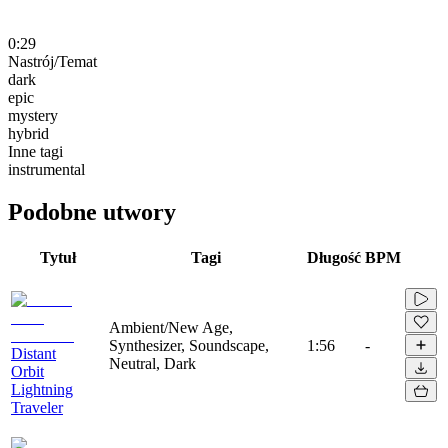
0:29
Nastrój/Temat
dark
epic
mystery
hybrid
Inne tagi
instrumental
Podobne utwory
Tytuł
Tagi
Długość
BPM
Ambient/New Age,
Synthesizer, Soundscape,
1:56
-
Distant
Neutral, Dark
Orbit
Lightning
Traveler