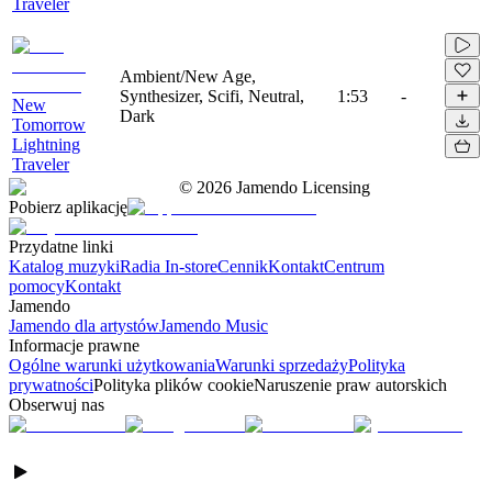
Traveler
Ambient/New Age,
Synthesizer, Scifi, Neutral,
1:53
-
New
Dark
Tomorrow
Lightning
Traveler
©
2026
Jamendo Licensing
Pobierz aplikację
Przydatne linki
Katalog muzyki
Radia In-store
Cennik
Kontakt
Centrum
pomocy
Kontakt
Jamendo
Jamendo dla artystów
Jamendo Music
Informacje prawne
Ogólne warunki użytkowania
Warunki sprzedaży
Polityka
prywatności
Polityka plików cookie
Naruszenie praw autorskich
Obserwuj nas