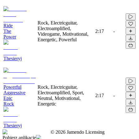
Rock, Electricguitar,
Ride
Electroamplified,
The
2:17
-
Videogame, Motivational,
Power
Energetic, Powerful
Thesieryj
Powerful
Rock, Electricguitar,
Aggressive
Electroamplified, Sport,
2:17
-
Epic
Neutral, Motivational,
Rock
Energetic
Thesieryj
©
2026
Jamendo Licensing
Pobierz aplikację