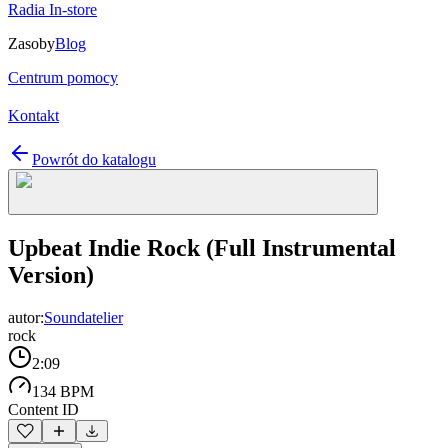
Radia In-store
Zasoby
Blog
Centrum pomocy
Kontakt
Powrót do katalogu
Upbeat Indie Rock (Full Instrumental
Version)
autor:
Soundatelier
rock
2:09
134 BPM
Content ID