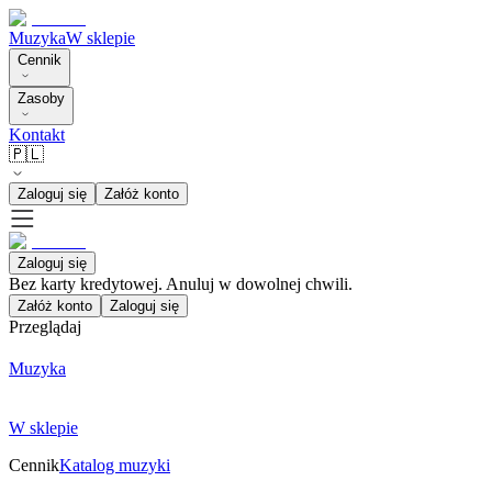
Muzyka
W sklepie
Cennik
Zasoby
Kontakt
🇵🇱
Zaloguj się
Załóż konto
Zaloguj się
Bez karty kredytowej. Anuluj w dowolnej chwili.
Załóż konto
Zaloguj się
Przeglądaj
Muzyka
W sklepie
Cennik
Katalog muzyki