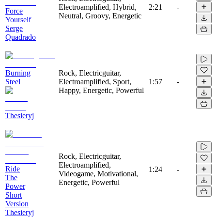
Electroamplified, Hybrid,
2:21
-
Force
Neutral, Groovy, Energetic
Yourself
Serge
Quadrado
Burning
Rock, Electricguitar,
Steel
Electroamplified, Sport,
1:57
-
Happy, Energetic, Powerful
Thesieryj
Rock, Electricguitar,
Electroamplified,
Ride
1:24
-
Videogame, Motivational,
The
Energetic, Powerful
Power
Short
Version
Thesieryj