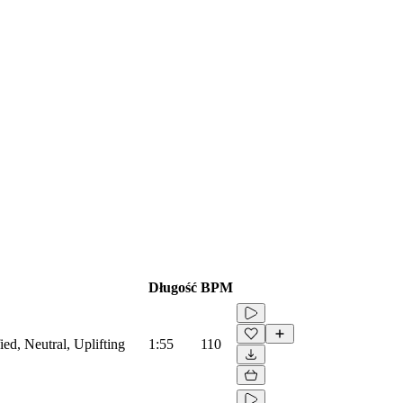
Długość
BPM
ied, Neutral, Uplifting
1:55
110