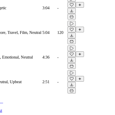
etic
3:04
-
core, Travel, Film, Neutral
5:04
120
, Emotional, Neutral
4:36
-
utral, Upbeat
2:51
-
kt