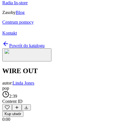
Radia In-store
Zasoby
Blog
Centrum pomocy
Kontakt
Powrót do katalogu
WIRE OUT
autor:
Linda Jones
pop
2:39
Content ID
Kup utwór
0:00