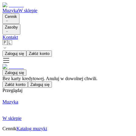
Muzyka
W sklepie
Cennik
Zasoby
Kontakt
🇵🇱
Zaloguj się
Załóż konto
Zaloguj się
Bez karty kredytowej. Anuluj w dowolnej chwili.
Załóż konto
Zaloguj się
Przeglądaj
Muzyka
W sklepie
Cennik
Katalog muzyki