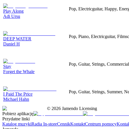
Pop, Electricguitar, Happy, Energ
Play Along
Adi Ursu
Pop, Piano, Electricguitar, Films
DEEP WATER
Daniel H
Pop, Guitar, Strings, Commercial
Stay
Forget the Whale
Pop, Guitar, Strings, Summer, Ne
I Paid The Price
Michael Hahn
©
2026
Jamendo Licensing
Pobierz aplikację
Przydatne linki
Katalog muzyki
Radia In-store
Cennik
Kontakt
Centrum pomocy
Konta