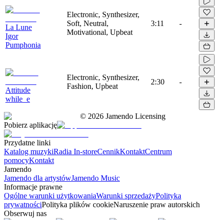
Electronic, Synthesizer,
Soft, Neutral,
3:11
-
La Lune
Motivational, Upbeat
Igor
Pumphonia
Electronic, Synthesizer,
2:30
-
Fashion, Upbeat
Attitude
while_e
©
2026
Jamendo Licensing
Pobierz aplikację
Przydatne linki
Katalog muzyki
Radia In-store
Cennik
Kontakt
Centrum
pomocy
Kontakt
Jamendo
Jamendo dla artystów
Jamendo Music
Informacje prawne
Ogólne warunki użytkowania
Warunki sprzedaży
Polityka
prywatności
Polityka plików cookie
Naruszenie praw autorskich
Obserwuj nas