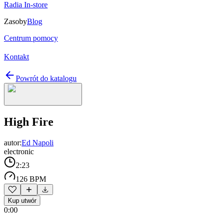
Radia In-store
Zasoby
Blog
Centrum pomocy
Kontakt
Powrót do katalogu
High Fire
autor:
Ed Napoli
electronic
2:23
126 BPM
Kup utwór
0:00