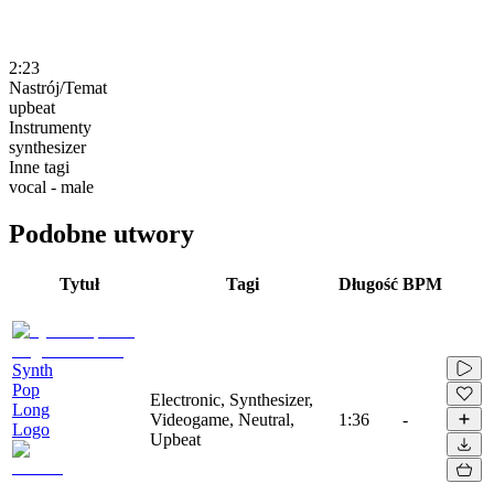
2:23
Nastrój/Temat
upbeat
Instrumenty
synthesizer
Inne tagi
vocal - male
Podobne utwory
Tytuł
Tagi
Długość
BPM
Synth
Pop
Electronic, Synthesizer,
Long
Videogame, Neutral,
1:36
-
Logo
Upbeat