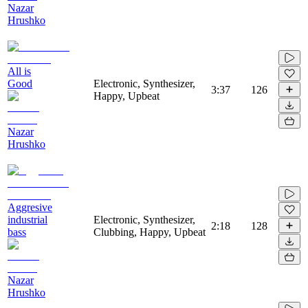
Nazar
Hrushko
All is
Good
Electronic, Synthesizer,
3:37
126
Happy, Upbeat
Nazar
Hrushko
Aggresive
industrial
Electronic, Synthesizer,
2:18
128
bass
Clubbing, Happy, Upbeat
Nazar
Hrushko