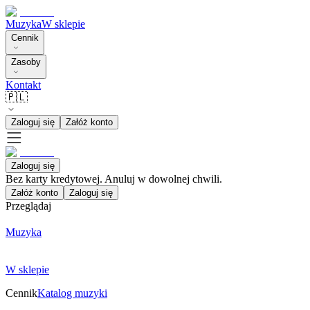
Muzyka
W sklepie
Cennik
Zasoby
Kontakt
🇵🇱
Zaloguj się
Załóż konto
Zaloguj się
Bez karty kredytowej. Anuluj w dowolnej chwili.
Załóż konto
Zaloguj się
Przeglądaj
Muzyka
W sklepie
Cennik
Katalog muzyki