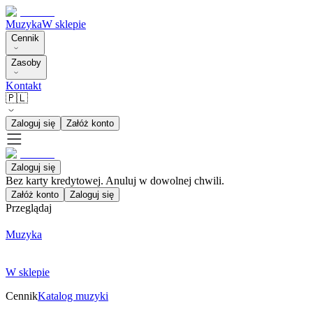
Muzyka
W sklepie
Cennik
Zasoby
Kontakt
🇵🇱
Zaloguj się
Załóż konto
Zaloguj się
Bez karty kredytowej. Anuluj w dowolnej chwili.
Załóż konto
Zaloguj się
Przeglądaj
Muzyka
W sklepie
Cennik
Katalog muzyki