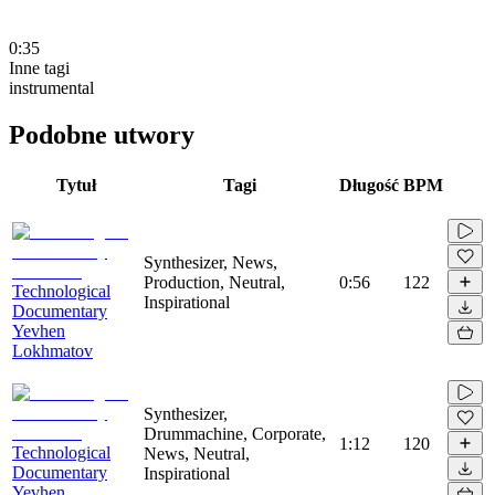
0:35
Inne tagi
instrumental
Podobne utwory
Tytuł
Tagi
Długość
BPM
Synthesizer, News,
Production, Neutral,
0:56
122
Technological
Inspirational
Documentary
Yevhen
Lokhmatov
Synthesizer,
Drummachine, Corporate,
1:12
120
Technological
News, Neutral,
Documentary
Inspirational
Yevhen