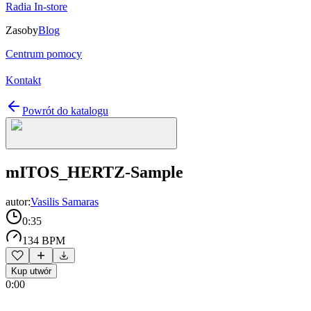
Radia In-store
Zasoby
Blog
Centrum pomocy
Kontakt
Powrót do katalogu
mITOS_HERTZ-Sample
autor:
Vasilis Samaras
0:35
134 BPM
Kup utwór
0:00