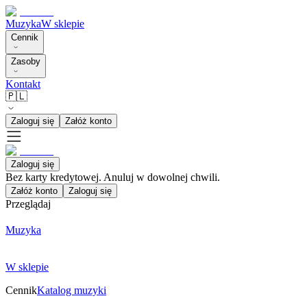
Muzyka
W sklepie
Cennik
Zasoby
Kontakt
🇵🇱
Zaloguj się
Załóż konto
Zaloguj się
Bez karty kredytowej. Anuluj w dowolnej chwili.
Załóż konto
Zaloguj się
Przeglądaj
Muzyka
W sklepie
Cennik
Katalog muzyki