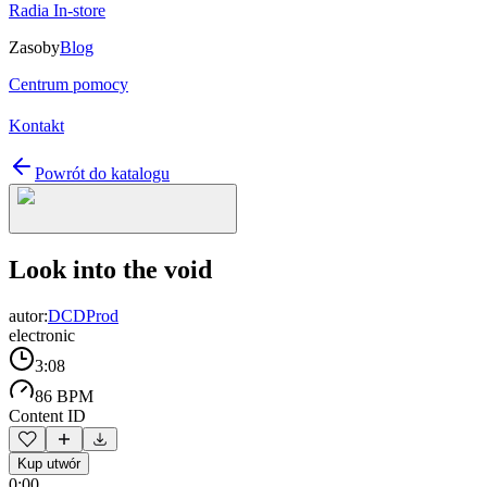
Radia In-store
Zasoby
Blog
Centrum pomocy
Kontakt
Powrót do katalogu
Look into the void
autor:
DCDProd
electronic
3:08
86 BPM
Content ID
Kup utwór
0:00