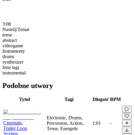
3:08
Nastrój/Temat
tense
abstract
videogame
Instrumenty
drums
synthesizer
Inne tagi
instrumental
Podobne utwory
Tytuł
Tagi
Długość
BPM
Electronic, Drums,
Cinematic
Percussion, Action,
1:01
-
Trailer Loop
Tense, Energetic
Yevhen