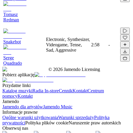
Tomasz
Redman
Electronic, Synthesizer,
Snakebot
Videogame, Tense,
2:58
-
Sad, Aggressive
Serge
Quadrado
©
2026
Jamendo Licensing
Pobierz aplikację
Przydatne linki
Katalog muzyki
Radia In-store
Cennik
Kontakt
Centrum
pomocy
Kontakt
Jamendo
Jamendo dla artystów
Jamendo Music
Informacje prawne
Ogólne warunki użytkowania
Warunki sprzedaży
Polityka
prywatności
Polityka plików cookie
Naruszenie praw autorskich
Obserwuj nas