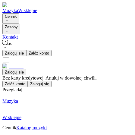
Muzyka
W sklepie
Cennik
Zasoby
Kontakt
🇵🇱
Zaloguj się
Załóż konto
Zaloguj się
Bez karty kredytowej. Anuluj w dowolnej chwili.
Załóż konto
Zaloguj się
Przeglądaj
Muzyka
W sklepie
Cennik
Katalog muzyki