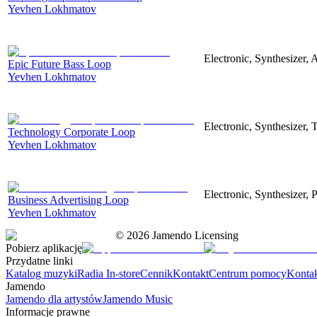
Yevhen Lokhmatov
Electronic, Synthesizer, 
Epic Future Bass Loop
Yevhen Lokhmatov
Electronic, Synthesizer, 
Technology Corporate Loop
Yevhen Lokhmatov
Electronic, Synthesizer, 
Business Advertising Loop
Yevhen Lokhmatov
©
2026
Jamendo Licensing
Pobierz aplikację
Przydatne linki
Katalog muzyki
Radia In-store
Cennik
Kontakt
Centrum pomocy
Konta
Jamendo
Jamendo dla artystów
Jamendo Music
Informacje prawne