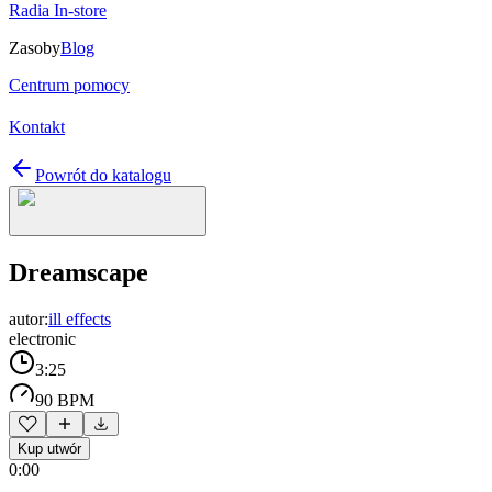
Radia In-store
Zasoby
Blog
Centrum pomocy
Kontakt
Powrót do katalogu
Dreamscape
autor:
ill effects
electronic
3:25
90 BPM
Kup utwór
0:00