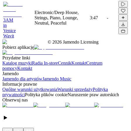
Electronic/Deep House,
Strings, Piano, Lounge,
3:47
-
3AM
Neutral, Peaceful
in
Venice
Wavit
©
2026
Jamendo Licensing
Pobierz aplikację
Przydatne linki
Katalog muzyki
Radia In-store
Cennik
Kontakt
Centrum
pomocy
Kontakt
Jamendo
Jamendo dla artystów
Jamendo Music
Informacje prawne
Ogólne warunki użytkowania
Warunki sprzedaży
Polityka
prywatności
Polityka plików cookie
Naruszenie praw autorskich
Obserwuj nas