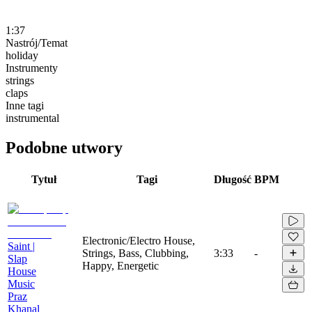
1:37
Nastrój/Temat
holiday
Instrumenty
strings
claps
Inne tagi
instrumental
Podobne utwory
Tytuł
Tagi
Długość
BPM
Electronic/Electro House,
Saint |
Strings, Bass, Clubbing,
3:33
-
Slap
Happy, Energetic
House
Music
Praz
Khanal