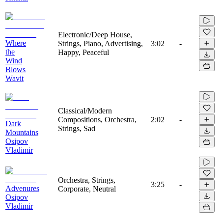
Electronic/Deep House,
Where
Strings, Piano, Advertising,
3:02
-
the
Happy, Peaceful
Wind
Blows
Wavit
Classical/Modern
Compositions, Orchestra,
2:02
-
Dark
Strings, Sad
Mountains
Osipov
Vladimir
Orchestra, Strings,
3:25
-
Advenures
Corporate, Neutral
Osipov
Vladimir