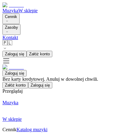
Muzyka
W sklepie
Cennik
Zasoby
Kontakt
🇵🇱
Zaloguj się
Załóż konto
Zaloguj się
Bez karty kredytowej. Anuluj w dowolnej chwili.
Załóż konto
Zaloguj się
Przeglądaj
Muzyka
W sklepie
Cennik
Katalog muzyki