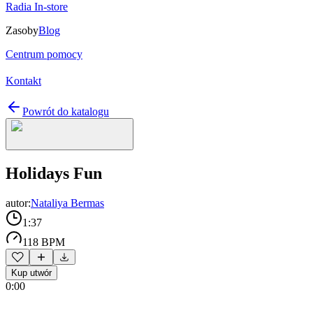
Radia In-store
Zasoby
Blog
Centrum pomocy
Kontakt
Powrót do katalogu
Holidays Fun
autor:
Nataliya Bermas
1:37
118 BPM
Kup utwór
0:00