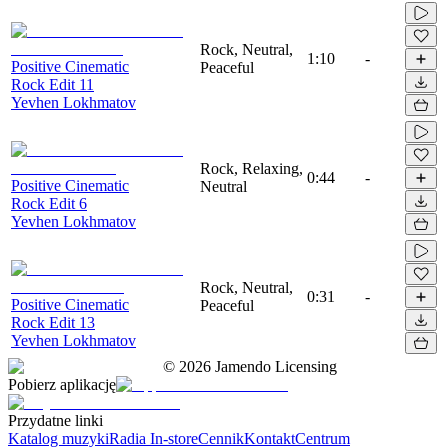
Rock, Neutral,
1:10
-
Positive Cinematic
Peaceful
Rock Edit 11
Yevhen Lokhmatov
Rock, Relaxing,
0:44
-
Positive Cinematic
Neutral
Rock Edit 6
Yevhen Lokhmatov
Rock, Neutral,
0:31
-
Positive Cinematic
Peaceful
Rock Edit 13
Yevhen Lokhmatov
©
2026
Jamendo Licensing
Pobierz aplikację
Przydatne linki
Katalog muzyki
Radia In-store
Cennik
Kontakt
Centrum