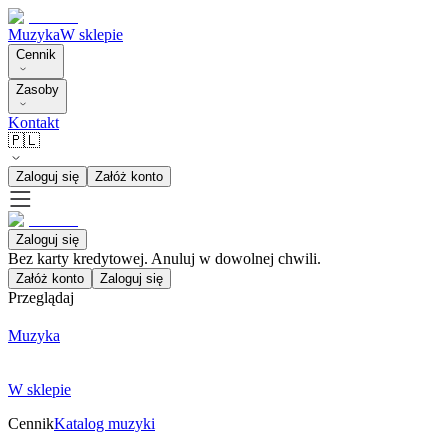
Muzyka
W sklepie
Cennik
Zasoby
Kontakt
🇵🇱
Zaloguj się
Załóż konto
Zaloguj się
Bez karty kredytowej. Anuluj w dowolnej chwili.
Załóż konto
Zaloguj się
Przeglądaj
Muzyka
W sklepie
Cennik
Katalog muzyki