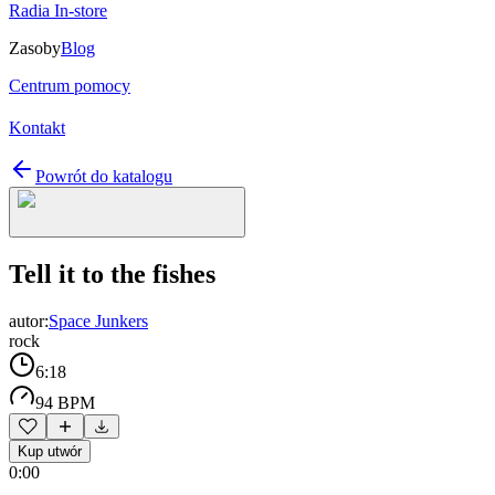
Radia In-store
Zasoby
Blog
Centrum pomocy
Kontakt
Powrót do katalogu
Tell it to the fishes
autor:
Space Junkers
rock
6:18
94 BPM
Kup utwór
0:00