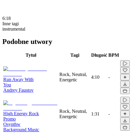
6:18
Inne tagi
instrumental
Podobne utwory
Tytuł
Tagi
Długość
BPM
Rock, Neutral,
4:10
-
Run Away With
Energetic
You
Andrey Faustov
Rock, Neutral,
High Energy Rock
1:31
-
Energetic
Promo
Osynthw
Background Music