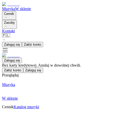
Muzyka
W sklepie
Cennik
Zasoby
Kontakt
🇵🇱
Zaloguj się
Załóż konto
Zaloguj się
Bez karty kredytowej. Anuluj w dowolnej chwili.
Załóż konto
Zaloguj się
Przeglądaj
Muzyka
W sklepie
Cennik
Katalog muzyki