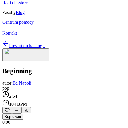
Radia In-store
Zasoby
Blog
Centrum pomocy
Kontakt
Powrót do katalogu
Beginning
autor:
Ed Napoli
pop
2:54
104 BPM
Kup utwór
0:00