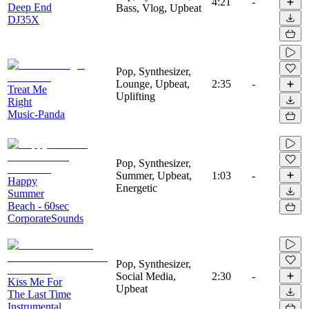
4:21
-
Deep End
Bass, Vlog, Upbeat
DJ35X
Pop, Synthesizer,
Lounge, Upbeat,
2:35
-
Treat Me
Uplifting
Right
Music-Panda
Pop, Synthesizer,
Summer, Upbeat,
1:03
-
Happy
Energetic
Summer
Beach - 60sec
CorporateSounds
Pop, Synthesizer,
Social Media,
2:30
-
Kiss Me For
Upbeat
The Last Time
Instrumental